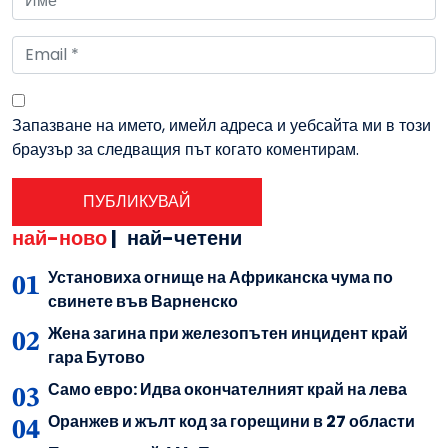
Запазване на името, имейл адреса и уебсайта ми в този
браузър за следващия път когато коментирам.
най-ново
|
най-четени
Установиха огнище на Африканска чума по
свинете във Варненско
Жена загина при железопътен инцидент край
гара Бутово
Само евро: Идва окончателният край на лева
Оранжев и жълт код за горещини в 27 области