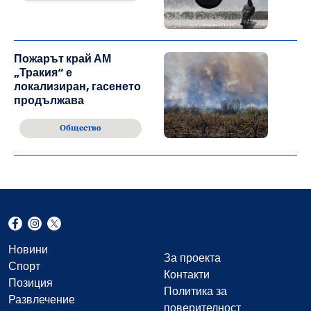
Пожарът край АМ
„Тракия“ е
локализиран, гасенето
продължава
Общество
Новини
За проекта
Спорт
Контакти
Позиция
Политика за
Развлечение
поверителност