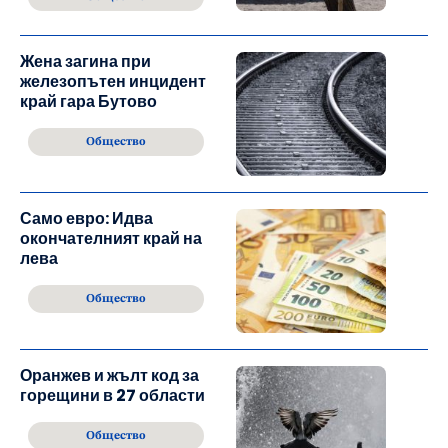
Жена загина при
железопътен инцидент
край гара Бутово
Общество
Само евро: Идва
окончателният край на
лева
Общество
Оранжев и жълт код за
горещини в 27 области
Общество