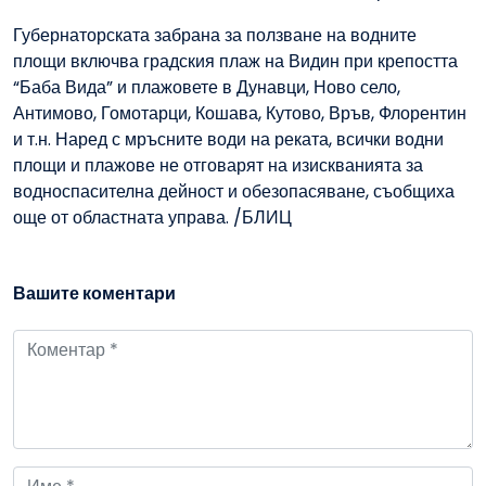
Губернаторската забрана за ползване на водните
площи включва градския плаж на Видин при крепостта
“Баба Вида” и плажовете в Дунавци, Ново село,
Антимово, Гомотарци, Кошава, Кутово, Връв, Флорентин
и т.н. Наред с мръсните води на реката, всички водни
площи и плажове не отговарят на изискванията за
водноспасителна дейност и обезопасяване, съобщиха
още от областната управа. /БЛИЦ
Вашите коментари