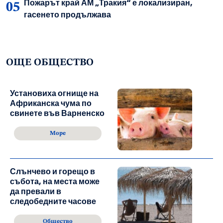
Пожарът край АМ „Тракия“ е локализиран,
гасенето продължава
ОЩЕ ОБЩЕСТВО
Установиха огнище на
Африканска чума по
свинете във Варненско
Море
Слънчево и горещо в
събота, на места може
да превали в
следобедните часове
Общество