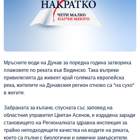
Мръсните води на Дунав за поредна година затвориха
плажовете по реката във Видинско. Така въпреки
привилегията да живеят край голямата европейска
река, жителите на Дунавския регион отново са “на сухо”
в жегите.
Забраната за къпане, спусната със заповед на
областния управител Цветан Асенов, е издадена заради
становищетo на Регионалната здравна инспекция за
трайно неподходящите качества на водите на реката,
които са пълни с биологични и химични замърсители.