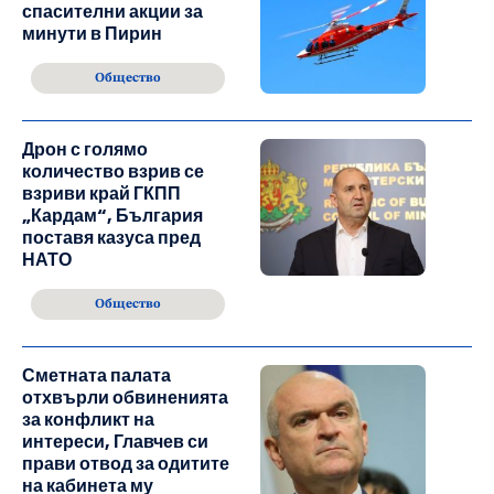
спасителни акции за
минути в Пирин
Общество
Дрон с голямо
количество взрив се
взриви край ГКПП
„Кардам“, България
поставя казуса пред
НАТО
Общество
Сметната палата
отхвърли обвиненията
за конфликт на
интереси, Главчев си
прави отвод за одитите
на кабинета му