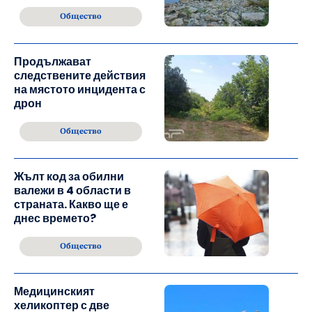
Общество
Продължават
следствените действия
на мястото инцидента с
дрон
Общество
Жълт код за обилни
валежи в 4 области в
страната. Какво ще е
днес времето?
Общество
Медицинският
хеликоптер с две