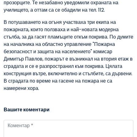
прозорците. Те незабавно уведомили охраната на
училището, а оттам са се обадили на тел. 112.
В потушаването на огъня участваха три екипа на
пожарната, които ползваха и най-новата модерна
стълба, за да гасят пламъците откъм покрива. По думите
на началника на областно управление "Пожарна
безопасност и защита на населението" комисар
Димитър Павлов, пожарът е възникнал на втория етаж в
сградата и се е разпространил към покрива. Цялата
конструкция вътре, включително и стълбите, са дървени.
В сградата по време на гасене на пожара не са
намерени хора.
Вашите коментари