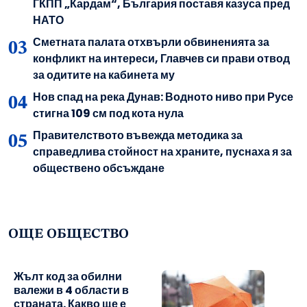
ГКПП „Кардам“, България поставя казуса пред
НАТО
Сметната палата отхвърли обвиненията за
конфликт на интереси, Главчев си прави отвод
за одитите на кабинета му
Нов спад на река Дунав: Водното ниво при Русе
стигна 109 см под кота нула
Правителството въвежда методика за
справедлива стойност на храните, пуснаха я за
обществено обсъждане
ОЩЕ ОБЩЕСТВО
Жълт код за обилни
валежи в 4 области в
страната. Какво ще е