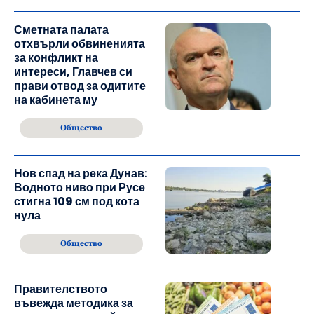
Сметната палата
отхвърли обвиненията
за конфликт на
интереси, Главчев си
прави отвод за одитите
на кабинета му
Общество
Нов спад на река Дунав:
Водното ниво при Русе
стигна 109 см под кота
нула
Общество
Правителството
въвежда методика за