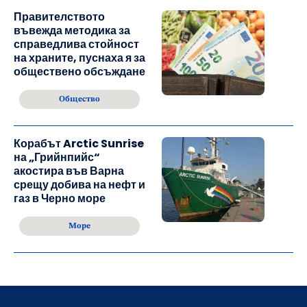
Правителството
въвежда методика за
справедлива стойност
на храните, пуснаха я за
обществено обсъждане
Общество
Корабът Arctic Sunrise
на „Грийнпийс“
акостира във Варна
срещу добива на нефт и
газ в Черно море
Море