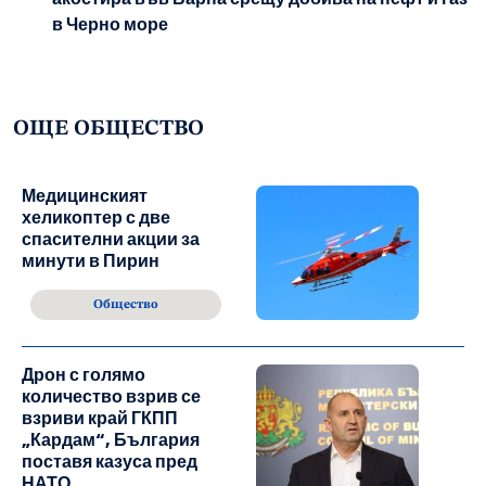
в Черно море
ОЩЕ ОБЩЕСТВО
Медицинският
хеликоптер с две
спасителни акции за
минути в Пирин
Общество
Дрон с голямо
количество взрив се
взриви край ГКПП
„Кардам“, България
поставя казуса пред
НАТО