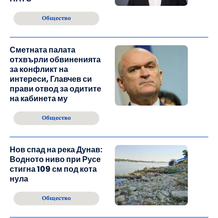
Общество
Сметната палата
отхвърли обвиненията
за конфликт на
интереси, Главчев си
прави отвод за одитите
на кабинета му
Общество
Нов спад на река Дунав:
Водното ниво при Русе
стигна 109 см под кота
нула
Общество