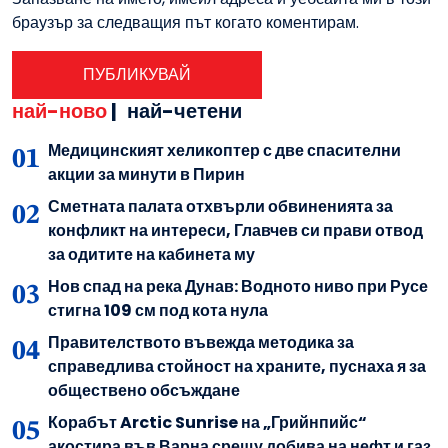
браузър за следващия път когато коментирам.
най-ново
|
най-четени
Медицинският хеликоптер с две спасителни
акции за минути в Пирин
Сметната палата отхвърли обвиненията за
конфликт на интереси, Главчев си прави отвод
за одитите на кабинета му
Нов спад на река Дунав: Водното ниво при Русе
стигна 109 см под кота нула
Правителството въвежда методика за
справедлива стойност на храните, пуснаха я за
обществено обсъждане
Корабът Arctic Sunrise на „Грийнпийс“
акостира във Варна срещу добива на нефт и газ