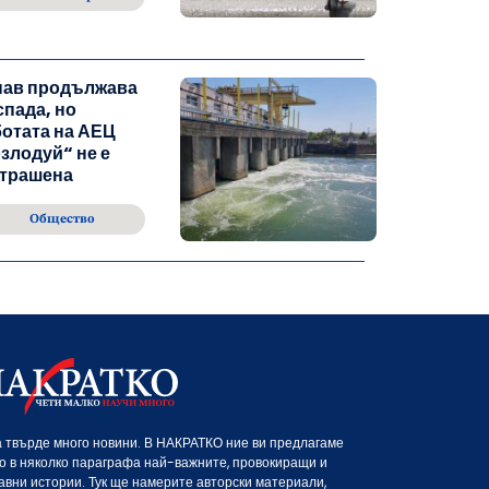
нав продължава
спада, но
отата на АЕЦ
злодуй“ не е
страшена
Общество
 твърде много новини. В НАКРАТКО ние ви предлагаме
о в няколко параграфа най-важните, провокиращи и
авни истории. Тук ще намерите авторски материали,