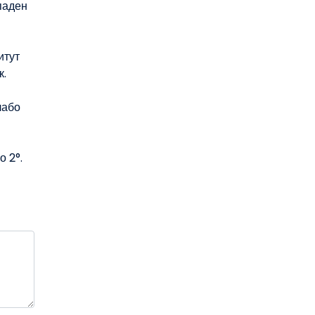
паден
итут
к.
лабо
о 2°.