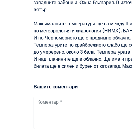
западните райони и Южна България. В източ
вятър.
Максималните температури ще са между 11 и 
по метеорология и хидрология (НИМХ), БАН,
И по Черноморието ще е предимно облачно, 
Температурите по крайбрежието слабо ще се
до умеререно, около 3 бала. Температурата 
И над планините ще е облачно. Ще има и пре
билата ще е силен и бурен от югозапад. Макс
Вашите коментари