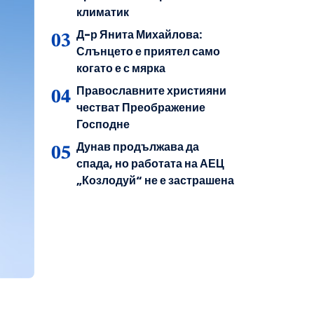
климатик
Д-р Янита Михайлова:
Слънцето е приятел само
когато е с мярка
Православните християни
честват Преображение
Господне
Дунав продължава да
спада, но работата на АЕЦ
„Козлодуй“ не е застрашена