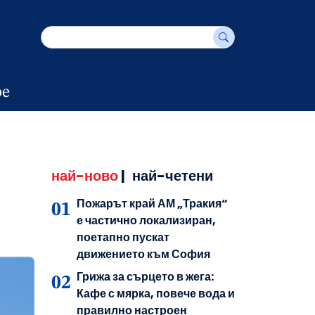
е
най-ново
|
най-четени
Пожарът край АМ „Тракия“
е частично локализиран,
поетапно пускат
движението към София
Грижа за сърцето в жега:
Кафе с мярка, повече вода и
правилно настроен