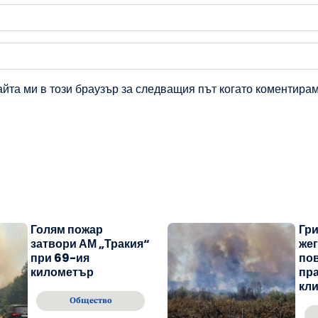
айта ми в този браузър за следващия път когато коментирам
Голям пожар
Гри
затвори АМ „Тракия“
жег
при 69-ия
пов
километър
пр
кл
Общество