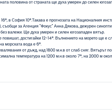
ната половина от страната ще духа умерен до силен югоза
16°, в София 10°.Такава е прогнозата на Националния инст
 съобщи за Агенция "Фокус" Анна Дякова, дежурен синопти
без валежи. Ще духа умерен и силен югозападен вятър.
 повишат, достигайки 12-14°. Вълнението на морето ще е с
на морската вода е 6°.
валявания от дъжд, над 1800 м.н.в от слаб сняг. Вятърът по
имална температура на 1200 м.н.в около 7°, на 2000 м окол