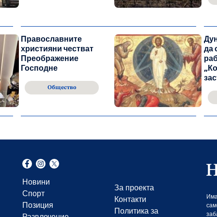
Православните
Ду
християни честват
да 
Преображение
раб
Господне
„Ко
за
Общество
Новини
За проекта
Спорт
Има
Контакти
Позиция
сам
Политика за
заб
Развлечение