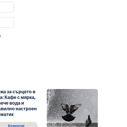
.
жа за сърцето в
а: Кафе с мярка,
ече вода и
авилно настроен
иматик
Коментар