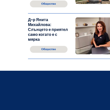
Общество
Д-р Янита
Михайлова:
Слънцето е приятел
само когато е с
мярка
Общество