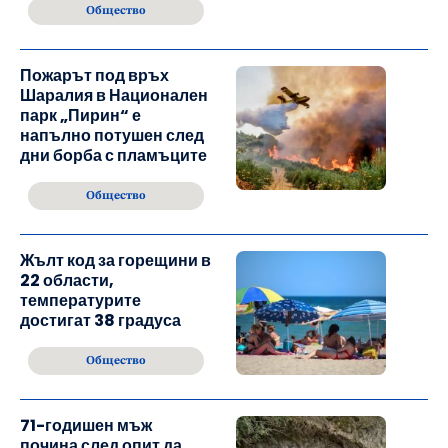
Общество
Пожарът под връх
Шаралия в Национален
парк „Пирин“ е
напълно потушен след
дни борба с пламъците
Общество
Жълт код за горещини в
22 области,
температурите
достигат 38 градуса
Общество
71-годишен мъж
почина след опит да