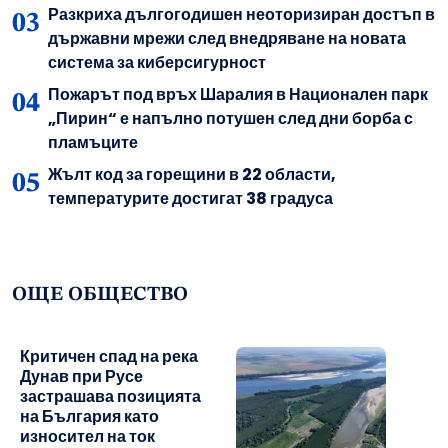
Разкриха дългогодишен неоторизиран достъп в
държавни мрежи след внедряване на новата
система за киберсигурност
Пожарът под връх Шаралия в Национален парк
„Пирин“ е напълно потушен след дни борба с
пламъците
Жълт код за горещини в 22 области,
температурите достигат 38 градуса
ОЩЕ ОБЩЕСТВО
Критичен спад на река
Дунав при Русе
застрашава позицията
на България като
износител на ток