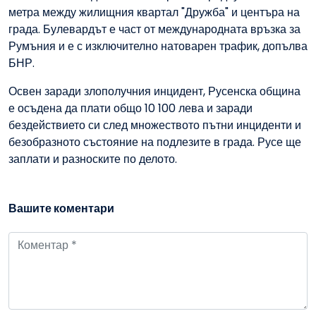
метра между жилищния квартал "Дружба" и центъра на
града. Булевардът е част от международната връзка за
Румъния и е с изключително натоварен трафик, допълва
БНР.
Освен заради злополучния инцидент, Русенска община
е осъдена да плати общо 10 100 лева и заради
бездействието си след множеството пътни инциденти и
безобразното състояние на подлезите в града. Русе ще
заплати и разноските по делото.
Вашите коментари