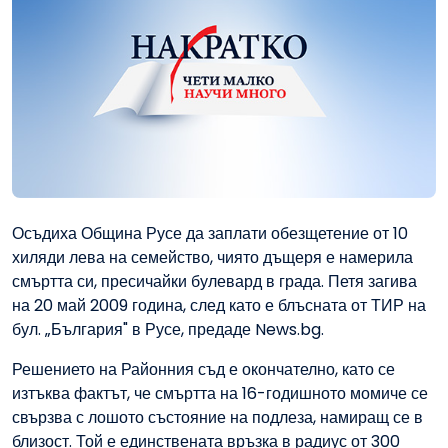
Осъдиха Община Русе да заплати обезщетение от 10
хиляди лева на семейство, чиято дъщеря е намерила
смъртта си, пресичайки булевард в града. Петя загива
на 20 май 2009 година, след като е блъсната от ТИР на
бул. „България" в Русе, предаде News.bg.
Решението на Районния съд е окончателно, като се
изтъква фактът, че смъртта на 16-годишното момиче се
свързва с лошото състояние на подлеза, намиращ се в
близост. Той е единствената връзка в радиус от 300