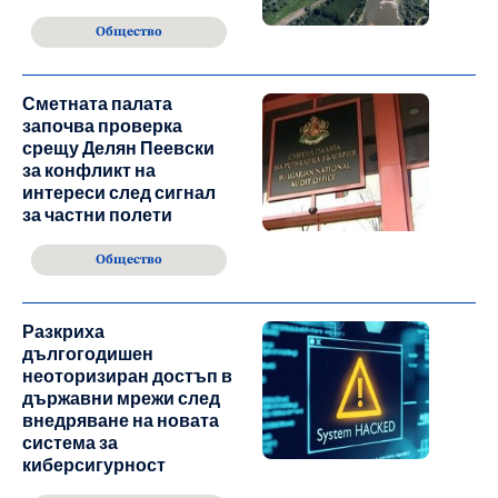
Общество
Сметната палата
започва проверка
срещу Делян Пеевски
за конфликт на
интереси след сигнал
за частни полети
Общество
Разкриха
дългогодишен
неоторизиран достъп в
държавни мрежи след
внедряване на новата
система за
киберсигурност