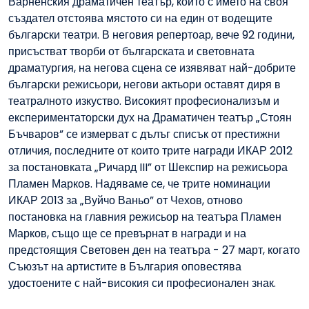
Варненския драматичен театър, който с името на своя
създател отстоява мястото си на един от водещите
български театри. В неговия репертоар, вече 92 години,
присъстват творби от българската и световната
драматургия, на негова сцена се изявяват най-добрите
български режисьори, негови актьори оставят диря в
театралното изкуство. Високият професионализъм и
експериментаторски дух на Драматичен театър „Стоян
Бъчваров” се измерват с дълъг списък от престижни
отличия, последните от които трите награди ИКАР 2012
за постановката „Ричард III” от Шекспир на режисьора
Пламен Марков. Надяваме се, че трите номинации
ИКАР 2013 за „Вуйчо Ваньо” от Чехов, отново
постановка на главния режисьор на театъра Пламен
Марков, също ще се превърнат в награди и на
предстоящия Световен ден на театъра - 27 март, когато
Съюзът на артистите в България оповестява
удостоените с най-високия си професионален знак.