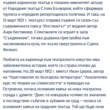
първия варненски театър е поканен именитият актьор
от Народния театър Стоян Бъчваров, който сформира
трупата и определя репертоарната политика. И така, на
12 март 1921 г. театърът открива първия си сезон със
съвременната пиеса “Инстинктът” от модния автор
Анри Кестмекер. Спектаклите се играят в зала
“Съединение”, тогава дървена пристройка към
часовниковата кула, по-късно преустроена в Сцена
Филиал.
Любовта на варненци към театралното изкуство има
забележителна история, която си струва отново да
напомним. На 26 март 1912 г. кметът Иван Церов, автор
на “Христоматия по българска литература”, “Аналитичен
курс по теория на словесността” и преводач на
Островски, полага основния камък за нова театрална
сграда с думите: “Днес се извършва голямо по значение
и последствие събитие в хубавия ни град – полага се
основният камък на градския театър. Той ще бъде онзи