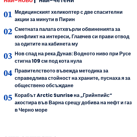
най-ново
|
най-четени
Медицинският хеликоптер с две спасителни
акции за минути в Пирин
Сметната палата отхвърли обвиненията за
конфликт на интереси, Главчев си прави отвод
за одитите на кабинета му
Нов спад на река Дунав: Водното ниво при Русе
стигна 109 см под кота нула
Правителството въвежда методика за
справедлива стойност на храните, пуснаха я за
обществено обсъждане
Корабът Arctic Sunrise на „Грийнпийс“
акостира във Варна срещу добива на нефт и газ
в Черно море