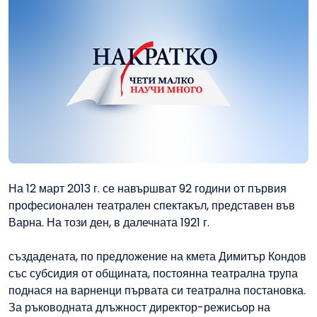
На 12 март 2013 г. се навършват 92 години от първия
професионален театрален спектакъл, представен във
Варна. На този ден, в далечната 1921 г.
създадената, по предложение на кмета Димитър Кондов
със субсидия от общината, постоянна театрална трупа
поднася на варненци първата си театрална постановка.
За ръководната длъжност директор-режисьор на