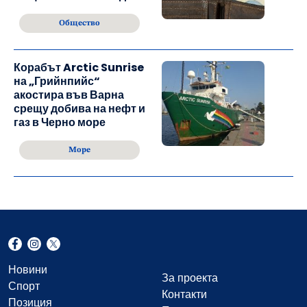
Общество
Корабът Arctic Sunrise
на „Грийнпийс“
акостира във Варна
срещу добива на нефт и
газ в Черно море
Море
Новини
За проекта
Спорт
Контакти
Позиция