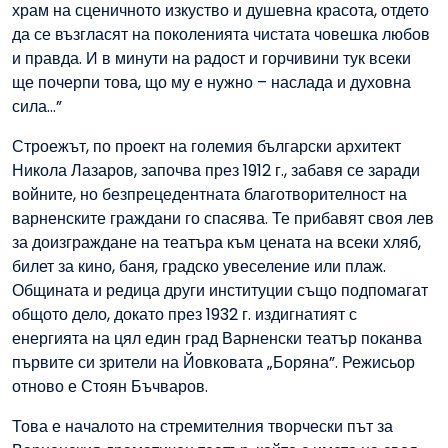
храм на сценичното изкуство и душевна красота, отдето
да се възгласят на поколенията чистата човешка любов
и правда. И в минути на радост и горчивини тук всеки
ще почерпи това, що му е нужно – наслада и духовна
сила...”
Строежът, по проект на големия български архитект
Никола Лазаров, започва през 1912 г., забавя се заради
войните, но безпрецедентната благотворителност на
варненските граждани го спасява. Те прибавят своя лев
за доизграждане на театъра към цената на всеки хляб,
билет за кино, баня, градско увеселение или плаж.
Общината и редица други институции също подпомагат
общото дело, докато през 1932 г. издигнатият с
енергията на цял един град Варненски театър поканва
първите си зрители на Йовковата „Боряна”. Режисьор
отново е Стоян Бъчваров.
Това е началото на стремителния творчески път за