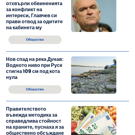
отхвърли обвиненията
за конфликт на
интереси, Главчев си
прави отвод за одитите
на кабинета му
Общество
Нов спад на река Дунав:
Водното ниво при Русе
стигна 109 см под кота
нула
Общество
Правителството
въвежда методика за
справедлива стойност
на храните, пуснаха я за
обществено обсъждане