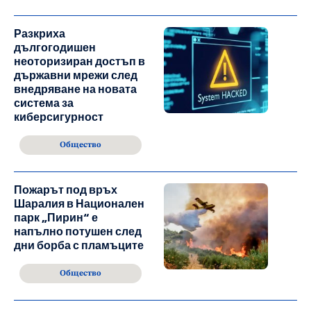
Разкриха
дългогодишен
неоторизиран достъп в
държавни мрежи след
внедряване на новата
система за
киберсигурност
Общество
Пожарът под връх
Шаралия в Национален
парк „Пирин“ е
напълно потушен след
дни борба с пламъците
Общество