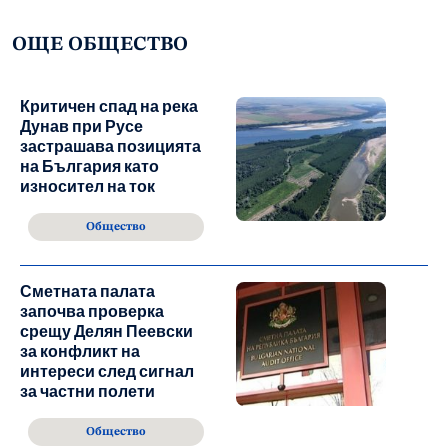
ОЩЕ ОБЩЕСТВО
Критичен спад на река
Дунав при Русе
застрашава позицията
на България като
износител на ток
Общество
Сметната палата
започва проверка
срещу Делян Пеевски
за конфликт на
интереси след сигнал
за частни полети
Общество