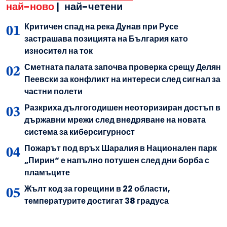
най-ново
|
най-четени
Критичен спад на река Дунав при Русе
застрашава позицията на България като
износител на ток
Сметната палата започва проверка срещу Делян
Пеевски за конфликт на интереси след сигнал за
частни полети
Разкриха дългогодишен неоторизиран достъп в
държавни мрежи след внедряване на новата
система за киберсигурност
Пожарът под връх Шаралия в Национален парк
„Пирин“ е напълно потушен след дни борба с
пламъците
Жълт код за горещини в 22 области,
температурите достигат 38 градуса