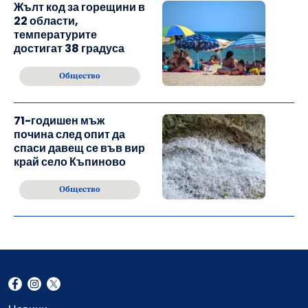
Жълт код за горещини в
22 области,
температурите
достигат 38 градуса
Общество
71-годишен мъж
почина след опит да
спаси давещ се във вир
край село Къпиново
Общество