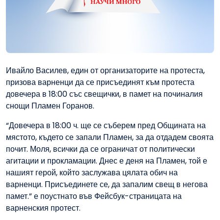
Ивайло Василев, един от организаторите на протеста,
призова варненци да се присъединят към протеста
довечера в 18:00 със свещички, в памет на починалия
снощи Пламен Горанов.
“Довечера в 18:00 ч. ще се съберем пред Общината на
мястото, където се запали Пламен, за да отдадем своята
почит. Моля, всички да се ограничат от политически
агитации и прокламации. Днес е деня на Пламен, той е
нашият герой, който заслужава цялата обич на
варненци. Присъединете се, да запалим свещ в негова
памет.” е поустнато във Фейсбук-страницата на
варненския протест.