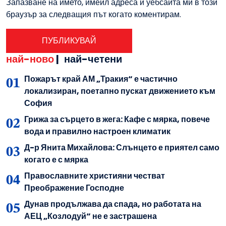
Запазване на името, имейл адреса и уебсайта ми в този
браузър за следващия път когато коментирам.
най-ново
|
най-четени
Пожарът край АМ „Тракия“ е частично
локализиран, поетапно пускат движението към
София
Грижа за сърцето в жега: Кафе с мярка, повече
вода и правилно настроен климатик
Д-р Янита Михайлова: Слънцето е приятел само
когато е с мярка
Православните християни честват
Преображение Господне
Дунав продължава да спада, но работата на
АЕЦ „Козлодуй“ не е застрашена