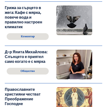
Грижа за сърцето в
жега: Кафе с мярка,
повече вода и
правилно настроен
климатик
Коментар
Д-р Янита Михайлова:
Слънцето е приятел
само когато е с мярка
Общество
Православните
християни честват
Преображение
Господне