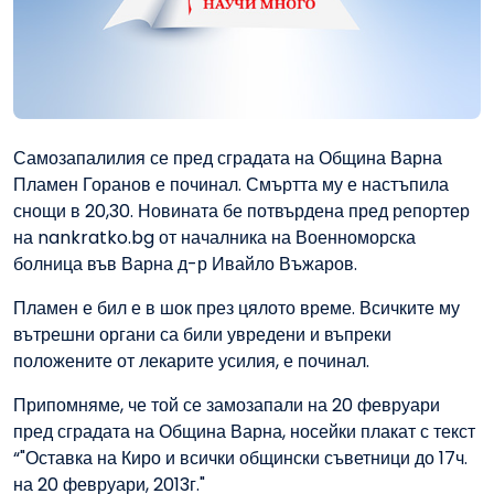
Самозапалилия се пред сградата на Община Варна
Пламен Горанов е починал. Смъртта му е настъпила
снощи в 20,30. Новината бе потвърдена пред репортер
на nankratko.bg от началника на Военноморска
болница във Варна д-р Ивайло Въжаров.
Пламен е бил е в шок през цялото време. Всичките му
вътрешни органи са били увредени и въпреки
положените от лекарите усилия, е починал.
Припомняме, че той се замозапали на 20 февруари
пред сградата на Община Варна, носейки плакат с текст
“"Оставка на Киро и всички общински съветници до 17ч.
на 20 февруари, 2013г."