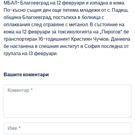
МБАЛ-Благоевград на 12 февруари и изпадна в кома.
По-късно същия ден още петима младежи от с. Падеш,
община Благоевград, постъпиха в болница с
оплаквания след отравяне с метанол. В състояние на
кома на 12 февруари за токсикологията на „Пирогов” бе
транспортиран 16-годишният Кристиян Чучков. Даниела
бе настанена в спешния институт в София последна от
групата на 13 февруари.
Вашите коментари