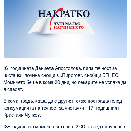
18-годишната Даниела Апостолова, пила течност за
чистачки, почина снощи в „Пирогов”, съобщи БГНЕС.
Момичето беше в кома 20 дни, но лекарите не успяха да
я спасят.
В кома продължава да е другия тежко пострадал след
консумацията на течност за чистачки - 17-годишният
Кристиян Чучков.
18-годишното момиче постъпи в 2.00 ч. след полунощ в