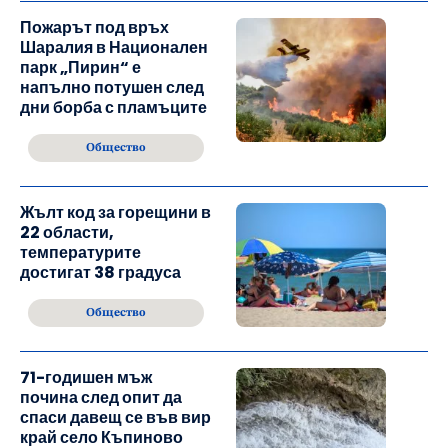
Пожарът под връх
Шаралия в Национален
парк „Пирин“ е
напълно потушен след
дни борба с пламъците
Общество
Жълт код за горещини в
22 области,
температурите
достигат 38 градуса
Общество
71-годишен мъж
почина след опит да
спаси давещ се във вир
край село Къпиново