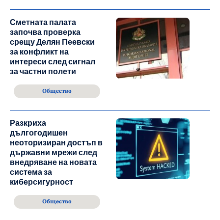
Сметната палата
започва проверка
срещу Делян Пеевски
за конфликт на
интереси след сигнал
за частни полети
Общество
Разкриха
дългогодишен
неоторизиран достъп в
държавни мрежи след
внедряване на новата
система за
киберсигурност
Общество