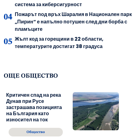
система за киберсигурност
Пожарът под връх Шаралия в Национален парк
„Пирин“ е напълно потушен след дни борба с
пламъците
Жълт код за горещини в 22 области,
температурите достигат 38 градуса
ОЩЕ ОБЩЕСТВО
Критичен спад на река
Дунав при Русе
застрашава позицията
на България като
износител на ток
Общество