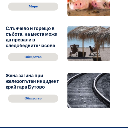
Море
Слънчево и горещо в
събота, на места може
да превали в
следобедните часове
Общество
Жена загина при
железопътен инцидент
край гара Бутово
Общество