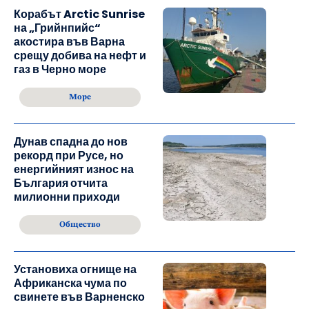
Корабът Arctic Sunrise
на „Грийнпийс“
акостира във Варна
срещу добива на нефт и
газ в Черно море
Море
Дунав спадна до нов
рекорд при Русе, но
енергийният износ на
България отчита
милионни приходи
Общество
Установиха огнище на
Африканска чума по
свинете във Варненско