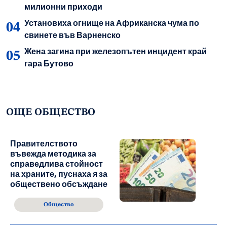
милионни приходи
Установиха огнище на Африканска чума по
свинете във Варненско
Жена загина при железопътен инцидент край
гара Бутово
ОЩЕ ОБЩЕСТВО
Правителството
въвежда методика за
справедлива стойност
на храните, пуснаха я за
обществено обсъждане
Общество