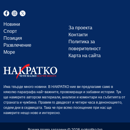
Новини
За проекта
Спорт
Контакти
Позиция
Политика за
Развлечение
поверителност
Море
Карта на сайта
Има твърде много новини. В НАКРАТКО ние ви предлагаме само в
няколко параграфа най-важните, провокиращи и забавни истории. Тук
ще намерите авторски материали, анализи и коментари на събитията от
страната и чужбина. Правим го двадесет и четири часа в денонощието,
седем дни в седмицата. Така че при всяко посещение при нас ще
намерите нещо ново и интересно.
Всички права запазени © 2026 nakratko.bg