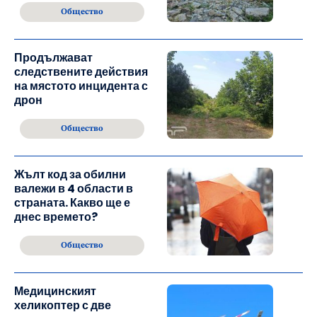
Общество
Продължават
следствените действия
на мястото инцидента с
дрон
Общество
Жълт код за обилни
валежи в 4 области в
страната. Какво ще е
днес времето?
Общество
Медицинският
хеликоптер с две