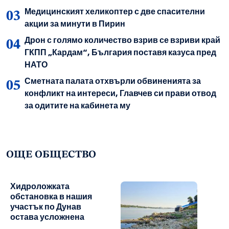
Медицинският хеликоптер с две спасителни
акции за минути в Пирин
Дрон с голямо количество взрив се взриви край
ГКПП „Кардам“, България поставя казуса пред
НАТО
Сметната палата отхвърли обвиненията за
конфликт на интереси, Главчев си прави отвод
за одитите на кабинета му
ОЩЕ ОБЩЕСТВО
Хидроложката
обстановка в нашия
участък по Дунав
остава усложнена