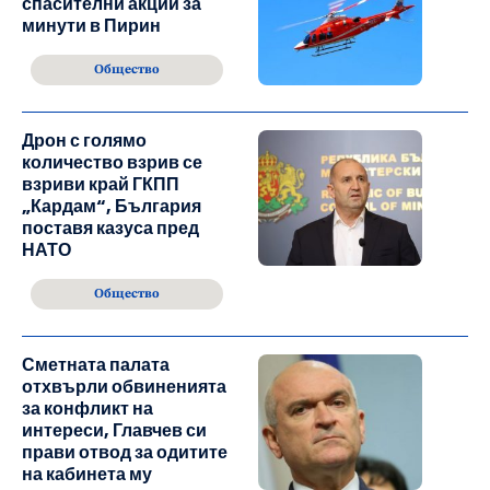
спасителни акции за
минути в Пирин
Общество
Дрон с голямо
количество взрив се
взриви край ГКПП
„Кардам“, България
поставя казуса пред
НАТО
Общество
Сметната палата
отхвърли обвиненията
за конфликт на
интереси, Главчев си
прави отвод за одитите
на кабинета му