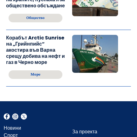
обществено обсъждане
Общество
Корабът Arctic Sunrise
на „Грийнпийс“
акостира във Варна
срещу добива на нефт и
газ в Черно море
Море
Новини
За проекта
Спорт