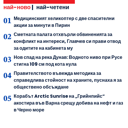
най-ново
|
най-четени
Медицинският хеликоптер с две спасителни
акции за минути в Пирин
Сметната палата отхвърли обвиненията за
конфликт на интереси, Главчев си прави отвод
за одитите на кабинета му
Нов спад на река Дунав: Водното ниво при Русе
стигна 109 см под кота нула
Правителството въвежда методика за
справедлива стойност на храните, пуснаха я за
обществено обсъждане
Корабът Arctic Sunrise на „Грийнпийс“
акостира във Варна срещу добива на нефт и газ
в Черно море