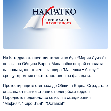
На Катедралата шествието зави по бул. “Мария Луиза” в
посока на Община Варна. Минавайки покрай сградата
на пощата, шествието скандира "Марешки - боклук"
срещу огромния постер, поставен на фасадата.
Протестиращите стигнаха до Община Варна. Сградата е
опасана от всички страни с полицейски кордон.
Народното недоволство се изля в скандирания
“Мафия!”, “Киро Вън!”, “Оставка!”.