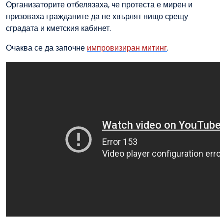
Организаторите отбелязаха, че протеста е мирен и
призоваха гражданите да не хвърлят нищо срещу
сградата и кметския кабинет.
Очаква се да започне
импровизиран митинг
.