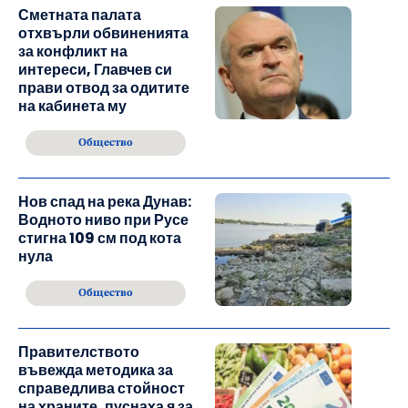
Сметната палата
отхвърли обвиненията
за конфликт на
интереси, Главчев си
прави отвод за одитите
на кабинета му
Общество
Нов спад на река Дунав:
Водното ниво при Русе
стигна 109 см под кота
нула
Общество
Правителството
въвежда методика за
справедлива стойност
на храните, пуснаха я за