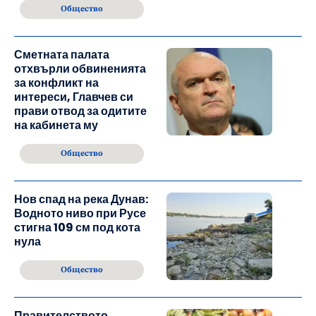
Общество
Сметната палата
отхвърли обвиненията
за конфликт на
интереси, Главчев си
прави отвод за одитите
на кабинета му
Общество
Нов спад на река Дунав:
Водното ниво при Русе
стигна 109 см под кота
нула
Общество
Правителството