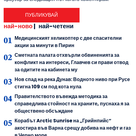
най-ново
|
най-четени
Медицинският хеликоптер с две спасителни
акции за минути в Пирин
Сметната палата отхвърли обвиненията за
конфликт на интереси, Главчев си прави отвод
за одитите на кабинета му
Нов спад на река Дунав: Водното ниво при Русе
стигна 109 см под кота нула
Правителството въвежда методика за
справедлива стойност на храните, пуснаха я за
обществено обсъждане
Корабът Arctic Sunrise на „Грийнпийс“
акостира във Варна срещу добива на нефт и газ
в Черно море