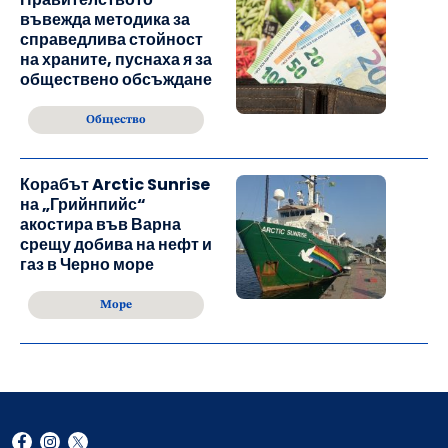
въвежда методика за
справедлива стойност
на храните, пуснаха я за
обществено обсъждане
Общество
Корабът Arctic Sunrise
на „Грийнпийс“
акостира във Варна
срещу добива на нефт и
газ в Черно море
Море