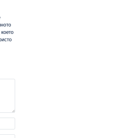
е
лното
 което
ристо