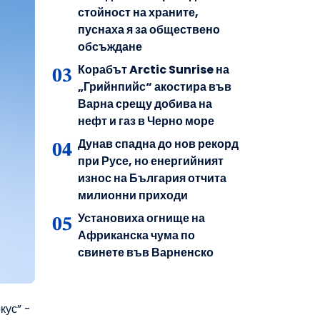
стойност на храните,
пуснаха я за обществено
обсъждане
Корабът Arctic Sunrise на
„Грийнпийс“ акостира във
Варна срещу добива на
нефт и газ в Черно море
Дунав спадна до нов рекорд
при Русе, но енергийният
износ на България отчита
милионни приходи
Установиха огнище на
Африканска чума по
свинете във Варненско
кус” -