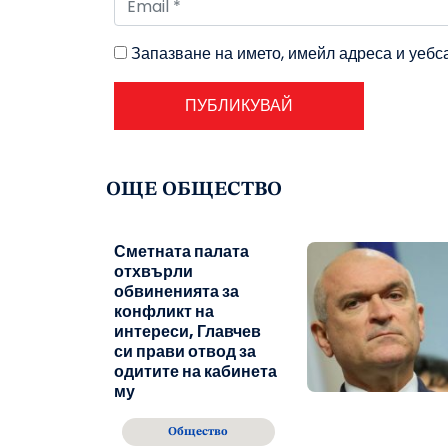
Запазване на името, имейл адреса и уебс
ОЩЕ ОБЩЕСТВО
Сметната палата
отхвърли
обвиненията за
конфликт на
интереси, Главчев
си прави отвод за
одитите на кабинета
му
Общество