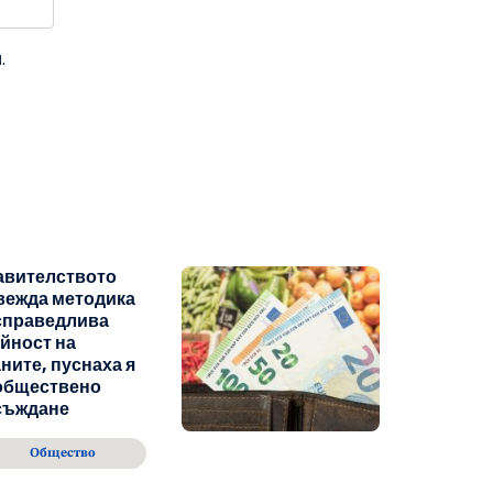
.
авителството
вежда методика
справедлива
йност на
ните, пуснаха я
 обществено
съждане
Общество