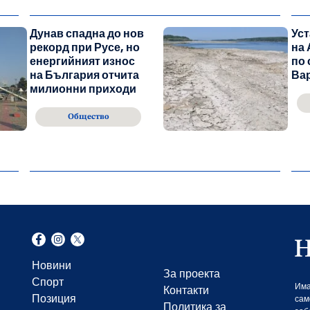
Дунав спадна до нов
Ус
рекорд при Русе, но
на 
енергийният износ
по 
на България отчита
Ва
милионни приходи
Общество
Новини
За проекта
Спорт
Има
Контакти
Позиция
сам
Политика за