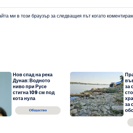
айта ми в този браузър за следващия път когато коментирам
Нов спад на река
Пр
Дунав: Водното
въ
ниво при Русе
за 
стигна 109 см под
сто
кота нула
хра
за
об
Общество