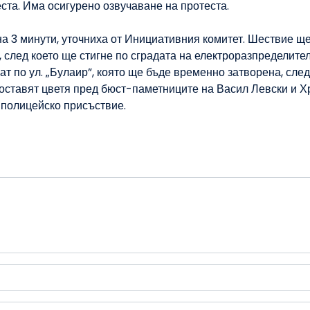
еста. Има осигурено озвучаване на протеста.
на 3 минути, уточниха от Инициативния комитет. Шествие щ
”, след което ще стигне по сградата на електроразпределите
т по ул. „Булаир”, която ще бъде временно затворена, след
 оставят цветя пред бюст-паметниците на Васил Левски и Х
 полицейско присъствие.