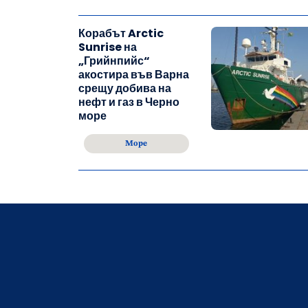
Корабът Arctic
Sunrise на
„Грийнпийс“
акостира във Варна
срещу добива на
нефт и газ в Черно
море
Море