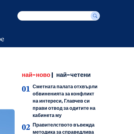
е
най-ново
|
най-четени
Сметната палата отхвърли
обвиненията за конфликт
на интереси, Главчев си
прави отвод за одитите на
кабинета му
Правителството въвежда
методика за справедлива