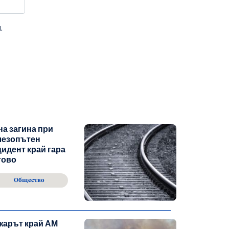
.
а загина при
лезопътен
идент край гара
тово
Общество
жарът край АМ