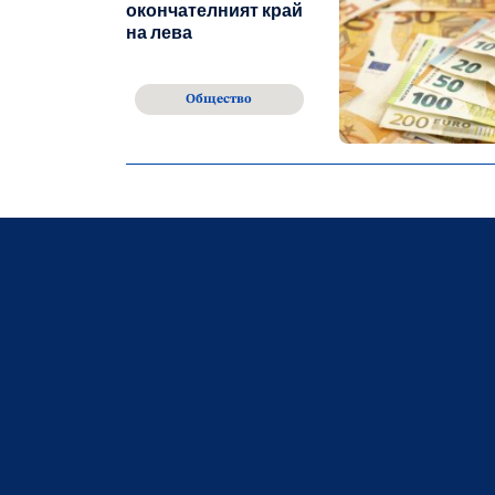
окончателният край
на лева
Общество