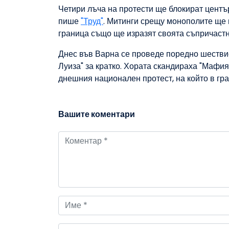
Четири лъча на протести ще блокират центъ
пише
"Труд"
. Митинги срещу монополите ще 
граница също ще изразят своята съпричастн
Днес във Варна се проведе поредно шествие
Луиза" за кратко. Хората скандираха "Мафия"
днешния национален протест, на който в гра
Вашите коментари