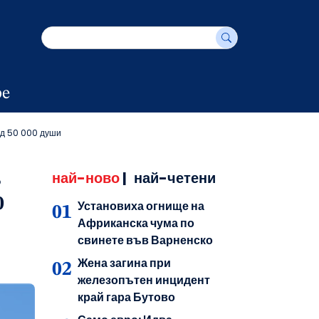
е
ад 50 000 души
най-ново
|
най-четени
3
0
Установиха огнище на
Африканска чума по
свинете във Варненско
Жена загина при
железопътен инцидент
край гара Бутово