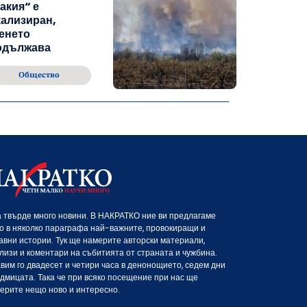
акия“ е
ализиран,
енето
одължава
Общество
 твърде много новини. В НАКРАТКО ние ви предлагаме
о в няколко параграфа най-важните, провокиращи и
авни истории. Тук ще намерите авторски материали,
лизи и коментари на събитията от страната и чужбина.
вим го двадесет и четири часа в денонощието, седем дни
едмицата. Така че при всяко посещение при нас ще
ерите нещо ново и интересно.