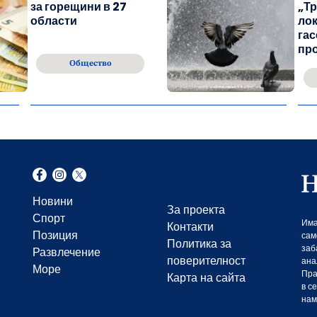
за горещини в 27
„Тр
области
лок
гас
пр
Общество
Новини
За проекта
Спорт
Има
Контакти
Позиция
сам
Политика за
заб
Развлечение
поверителност
ана
Море
Пра
Карта на сайта
в с
нам