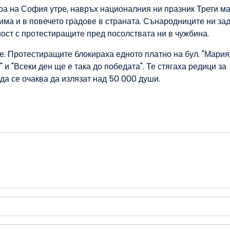
ра на София утре, навръх националния ни празник Трети ма
има и в повечето градове в страната. Сънародниците ни за
ост с протестиращите пред посолствата ни в чужбина.
. Протестиращите блокираха едното платно на бул. "Мария
 и "Всеки ден ще е така до победата". Те стягаха редици за
да се очаква да излязат над 50 000 души.