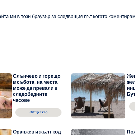
айта ми в този браузър за следващия път когато коментирам
Слънчево и горещо
Жен
в събота, на места
же
може да превали в
инц
следобедните
Бу
часове
Общество
Оранжев и жълт код
По