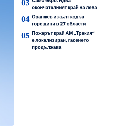
Само евро: Идва
окончателният край на лева
Оранжев и жълт код за
горещини в 27 области
Пожарът край АМ „Тракия“
е локализиран, гасенето
продължава