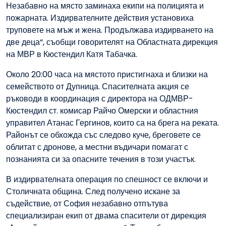
Незабавно на място заминаха екипи на полицията и
пожарната. Издирвателните действия установиха
труповете на мъж и жена. Продължава издирването на
две деца“, съобщи говорителят на Областната дирекция
на МВР в Кюстендил Катя Табачка.
Около 20:00 часа на мястото пристигнаха и близки на
семейството от Дупница. Спасителната акция се
ръководи в координация с директора на ОДМВР-
Кюстендил ст. комисар Райчо Омерски и областния
управител Атанас Гергинов, които са на брега на реката.
Районът се обхожда със следово куче, бреговете се
облитат с дронове, а местни въдичари помагат с
познанията си за опасните течения в този участък.
В издирвателната операция по спешност се включи и
Столичната община. След получено искане за
съдействие, от София незабавно отпътува
специализиран екип от двама спасители от дирекция