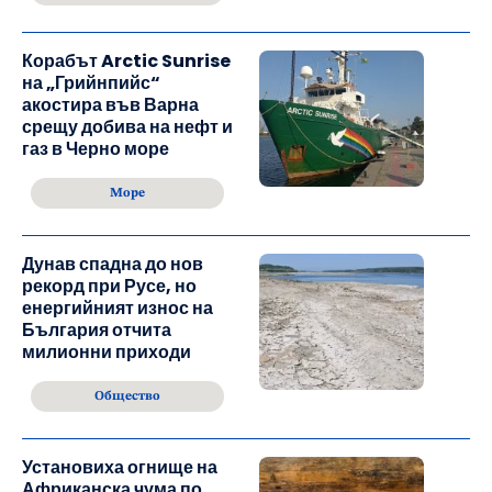
Корабът Arctic Sunrise
на „Грийнпийс“
акостира във Варна
срещу добива на нефт и
газ в Черно море
Море
Дунав спадна до нов
рекорд при Русе, но
енергийният износ на
България отчита
милионни приходи
Общество
Установиха огнище на
Африканска чума по