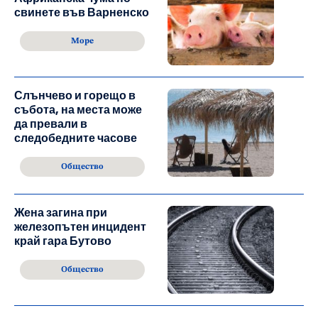
свинете във Варненско
Море
Слънчево и горещо в
събота, на места може
да превали в
следобедните часове
Общество
Жена загина при
железопътен инцидент
край гара Бутово
Общество