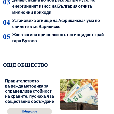
Дунав спадна до нов рекорд при Русе, но
енергийният износ на България отчита
милионни приходи
Установиха огнище на Африканска чума по
свинете във Варненско
Жена загина при железопътен инцидент край
гара Бутово
ОЩЕ ОБЩЕСТВО
Правителството
въвежда методика за
справедлива стойност
на храните, пуснаха я за
обществено обсъждане
Общество