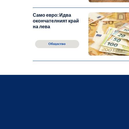
Само евро: Идва
окончателният край
на лева
Общество