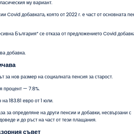
асическия му вариант.
ии Covid добавката, която от 2022 г. е част от основната пе
ресивна България“ се отказа от предложението Covid добавк
ва добавка.
ичава
т за нов размер на социалната пенсия за старост.
я процент — 7.8%.
на 183.81 евро от 1 юли.
за за определяне на други пенсии и добавки, несвързани с
доведе и до ръст на част от тези плащания.
дзорния съвет