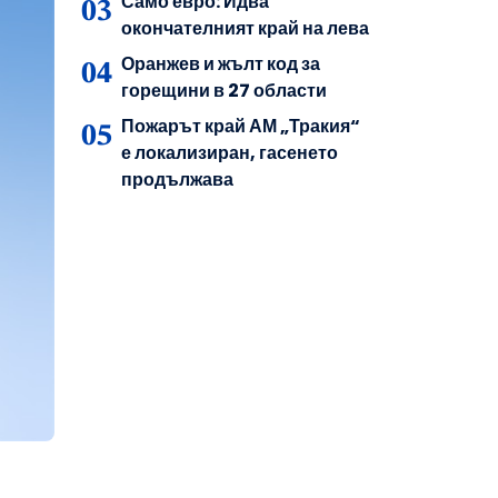
Само евро: Идва
окончателният край на лева
Оранжев и жълт код за
горещини в 27 области
Пожарът край АМ „Тракия“
е локализиран, гасенето
продължава