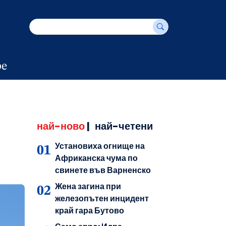
е
най-ново
|
най-четени
Установиха огнище на
Африканска чума по
свинете във Варненско
Жена загина при
железопътен инцидент
край гара Бутово