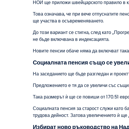
НОИ ще приложи швейцарското правило в кл
Това означава, че при вече отпуснатите пенс
ще участва в осъвременяването.
До този вариант се стигна, след като „Прог
не бъде включвана в индексацията.
Новите пенсии обаче няма да включват така
Социалната пенсия също се увел
На заседанието ще бъде разгледан и проектъ
Предложението е тя да се увеличи със същи
Така размерът ѝ ще се повиши от 170.51 евро 
Социалната пенсия за старост служи като ба
трудова дейност. Затова увеличението ѝ ще 
Избират ново ръководство на На