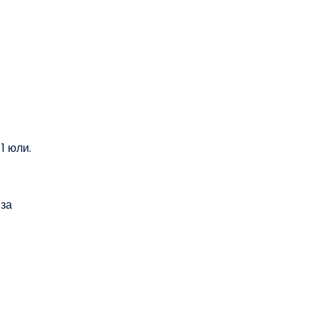
1 юли.
 за