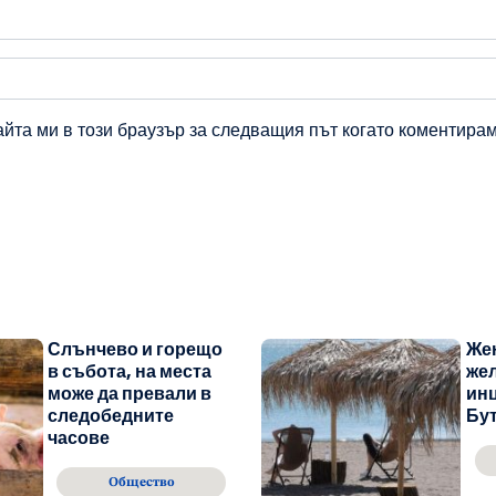
айта ми в този браузър за следващия път когато коментирам
Слънчево и горещо
Жен
в събота, на места
же
може да превали в
инц
следобедните
Бу
часове
Общество