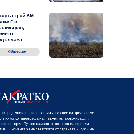
жарът край АМ
акия“ е
ализиран,
енето
одължава
Общество
 твърде много новини. В НАКРАТКО ние ви предлагаме
о в няколко параграфа най-важните, провокиращи и
авни истории. Тук ще намерите авторски материали,
лизи и коментари на събитията от страната и чужбина.