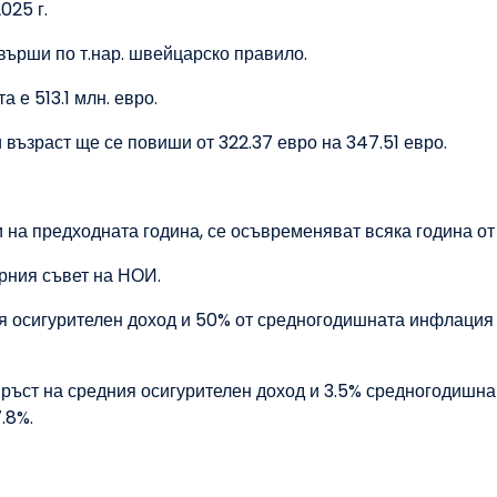
025 г.
върши по т.нар. швейцарско правило.
 е 513.1 млн. евро.
възраст ще се повиши от 322.37 евро на 347.51 евро.
и на предходната година, се осъвременяват всяка година от 
рния съвет на НОИ.
я осигурителен доход и 50% от средногодишната инфлация
% ръст на средния осигурителен доход и 3.5% средногодишна
.8%.