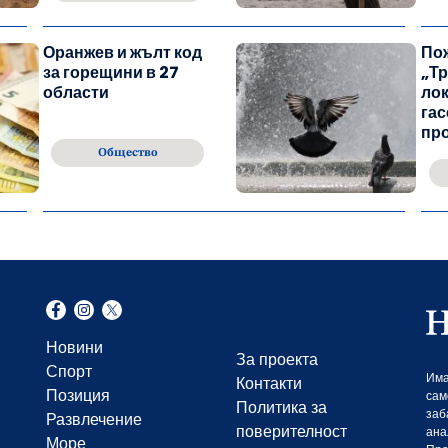
Оранжев и жълт код
По
за горещини в 27
„Тр
области
лок
гас
пр
Общество
Новини
За проекта
Спорт
Има
Контакти
Позиция
сам
Политика за
заб
Развлечение
поверителност
ана
Море