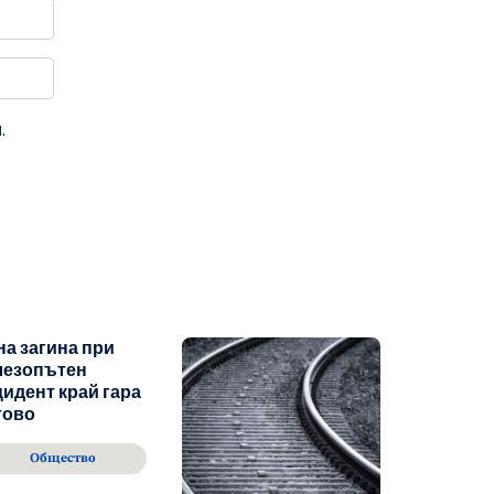
.
а загина при
лезопътен
идент край гара
тово
Общество