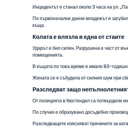
Инцидентът е станал около 3 часа на ул. „Па
По първоначални данни младежът е загубил 
къща.
Колата е влязла в една от стаите
Ударът е бил силен. Разрушена е част от въ
помещенията.
В къщата по това време е имало 83-годишна
Жената се е събудила от силния шум при сб
Разследват защо непълнолетния
От полицията в Кюстендил са потвърдили ин
По случая е образувано досъдебно производ
Разследващите изясняват причините за ката