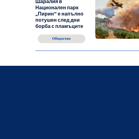
Шаралия в
Национален парк
„Пирин“ е напълно
потушен след дни
борба с пламъците
Общество