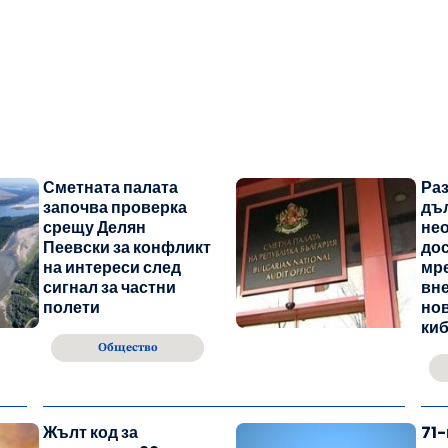
Сметната палата
Ра
започва проверка
дъ
срещу Делян
не
Пеевски за конфликт
до
на интереси след
мр
сигнал за частни
вне
полети
нов
ки
Общество
Жълт код за
71