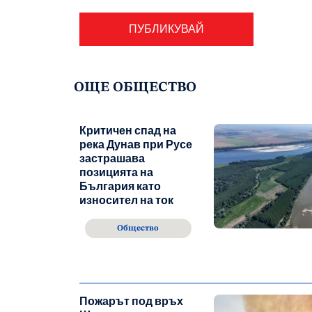
ОЩЕ ОБЩЕСТВО
Критичен спад на
река Дунав при Русе
застрашава
позицията на
България като
износител на ток
Общество
Пожарът под връх