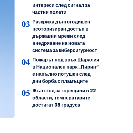
интереси след сигнал за
частни полети
Разкриха дългогодишен
неоторизиран достъп в
държавни мрежи след
внедряване на новата
система за киберсигурност
Пожарът под връх Шаралия
в Национален парк „Пирин“
е напълно потушен след
дни борба с пламъците
Жълт код за горещини в 22
области, температурите
достигат 38 градуса