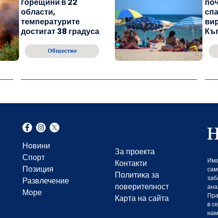
горещини в 22
поч
области,
спа
температурите
вир
достигат 38 градуса
Къ
Общество
Новини
За проекта
Спорт
Има
Контакти
Позиция
сам
Политика за
заб
Развлечение
поверителност
ана
Море
Пра
Карта на сайта
в с
нам