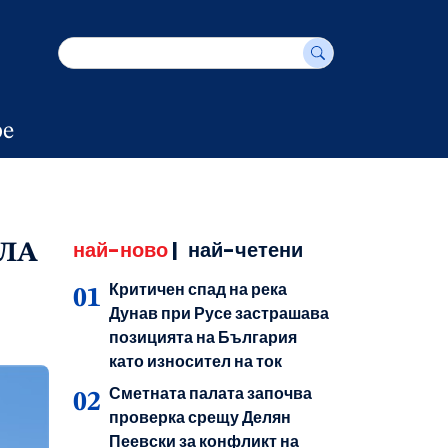
е
най-ново
|
най-четени
ОЛА
Критичен спад на река
Дунав при Русе застрашава
позицията на България
като износител на ток
Сметната палата започва
проверка срещу Делян
Пеевски за конфликт на