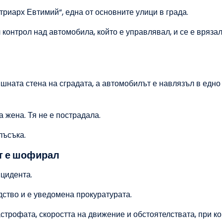
триарх Евтимий“, една от основните улици в града.
контрол над автомобила, който е управлявал, и се е врязал
ншната стена на сградата, а автомобилът е навлязъл в едно
 жена. Тя не е пострадала.
лъсъка.
т е шофирал
цидента.
ство и е уведомена прокуратурата.
строфата, скоростта на движение и обстоятелствата, при к