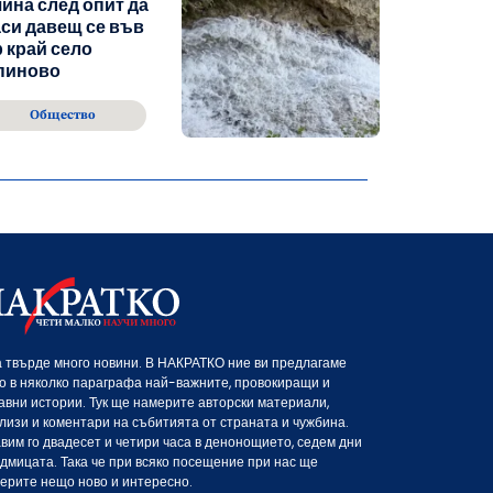
ина след опит да
си давещ се във
 край село
пиново
Общество
 твърде много новини. В НАКРАТКО ние ви предлагаме
о в няколко параграфа най-важните, провокиращи и
авни истории. Тук ще намерите авторски материали,
лизи и коментари на събитията от страната и чужбина.
вим го двадесет и четири часа в денонощието, седем дни
едмицата. Така че при всяко посещение при нас ще
ерите нещо ново и интересно.