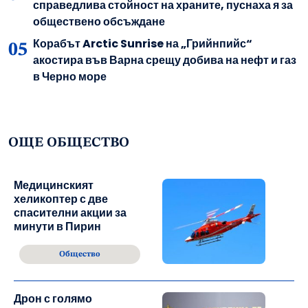
справедлива стойност на храните, пуснаха я за
обществено обсъждане
Корабът Arctic Sunrise на „Грийнпийс“
акостира във Варна срещу добива на нефт и газ
в Черно море
ОЩЕ ОБЩЕСТВО
Медицинският
хеликоптер с две
спасителни акции за
минути в Пирин
Общество
Дрон с голямо