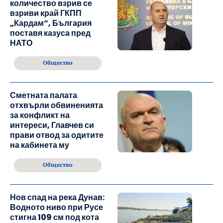
количество взрив се
взриви край ГКПП
„Кардам“, България
поставя казуса пред
НАТО
Общество
Сметната палата
отхвърли обвиненията
за конфликт на
интереси, Главчев си
прави отвод за одитите
на кабинета му
Общество
Нов спад на река Дунав:
Водното ниво при Русе
стигна 109 см под кота