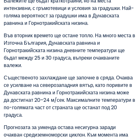
Валежите ще бъдат краткотрайни, но на места
интензивни, с гръмотевици и условия за градушки. Най-
голяма вероятност за градушки има в Дунавската
равнина и Горнотракийската низина.
Във вторник времето ще остане топло. На много места в
Източна България, Дунавската равнина и
Горнотракийската низина дневните температури ще
бъдат между 25 и 30 градуса, въпреки очакваните
валежи.
Същественото захлаждане ще започне в сряда. Очаква
се усилване на северозападния вятър, като поривите в
Дунавската равнина и Горнотракийската низина може
да достигнат 20–24 м/сек. Максималните температури в
по-голямата част от страната ще останат под 20
градуса.
Прогнозата за уикенда остава несигурна заради
очакван средиземноморски циклон. Към момента има