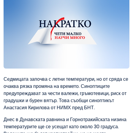
Седмицата започва с летни температури, но от сряда се
очаква рязка промяна на времето. Синоптиците
предупреждават за чести валежи, гръмотевици, риск от
градушки и бурен вятър. Това съобщи синоптикът
Анастасия Кирилова от НИМХ пред БНТ.
Днес в Дунавската равнина и Горнотракийската низина
температурите ще се усещат като около 30 градуса.