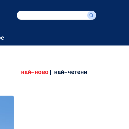
е
най-ново
|
най-четени