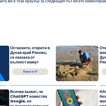
айта ми в този браузър за следващия път когато коментирам
Останките, открити в
Отк
Дунав край Ряхово,
мам
се оказаха от
Дун
вълнест мамут
Ря
Наука и IT
Всички казват, че
НА
ChatGPT измества
бе
Google, но
мис
търсачката току-що
спа