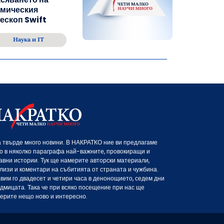
смическия
ескоп Swift
Наука и IT
 твърде много новини. В НАКРАТКО ние ви предлагаме
о в няколко параграфа най-важните, провокиращи и
авни истории. Тук ще намерите авторски материали,
лизи и коментари на събитията от страната и чужбина.
вим го двадесет и четири часа в денонощието, седем дни
едмицата. Така че при всяко посещение при нас ще
ерите нещо ново и интересно.