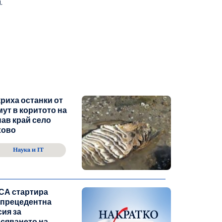
.
риха останки от
ут в коритото на
ав край село
хово
Наука и IT
СА стартира
зпрецедентна
ия за
сяването на