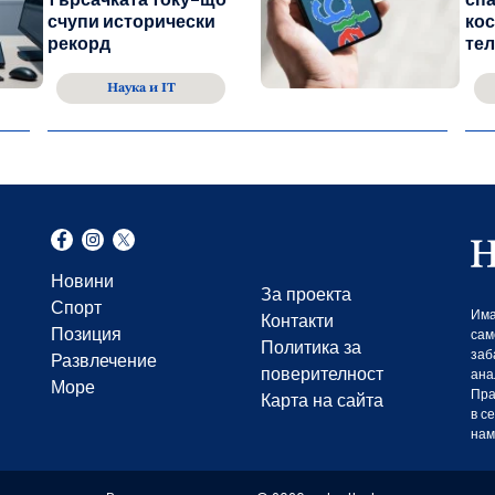
счупи исторически
ко
рекорд
тел
Наука и IT
Новини
За проекта
Спорт
Има
Контакти
Позиция
сам
Политика за
заб
Развлечение
поверителност
ана
Море
Пра
Карта на сайта
в с
нам