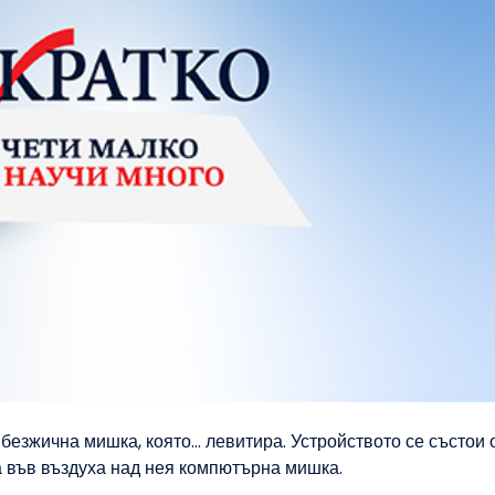
езжична мишка, която... левитира. Устройството се състои 
а във въздуха над нея компютърна мишка.