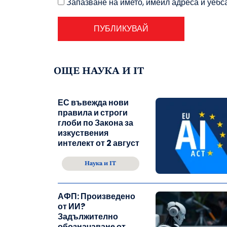
Запазване на името, имейл адреса и уебс
ОЩЕ НАУКА И IT
ЕС въвежда нови
правила и строги
глоби по Закона за
изкуствения
интелект от 2 август
Наука и IT
АФП: Произведено
от ИИ?
Задължително
обозначаване от