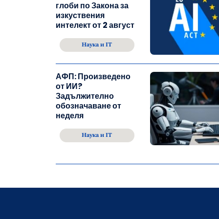
глоби по Закона за
изкуствения
интелект от 2 август
Наука и IT
АФП: Произведено
от ИИ?
Задължително
обозначаване от
неделя
Наука и IT