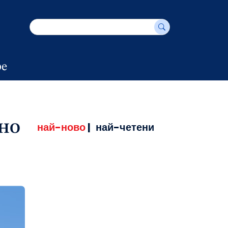
е
най-ново
|
най-четени
ДНО