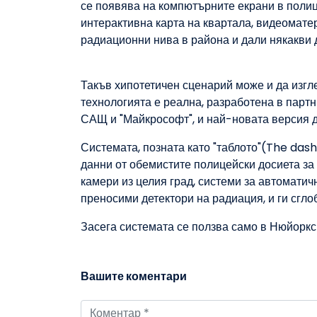
се появява на компютърните екрани в поли
интерактивна карта на квартала, видеомате
радиационни нива в района и дали някакви 
Такъв хипотетичен сценарий може и да изгл
технологията е реална, разработена в парт
САЩ и "Майкрософт", и най-новата версия д
Системата, позната като "таблото"(The da
данни от обемистите полицейски досиета за
камери из целия град, системи за автомати
преносими детектори на радиация, и ги сгло
Засега системата се ползва само в Нюйоркск
Вашите коментари