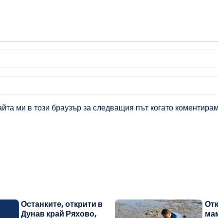
айта ми в този браузър за следващия път когато коментирам
Останките, открити в
Отк
Дунав край Ряхово,
мам