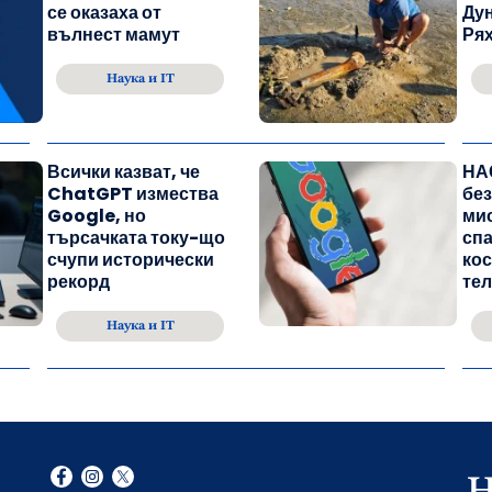
се оказаха от
Дун
вълнест мамут
Ря
Наука и IT
Всички казват, че
НА
ChatGPT измества
бе
Google, но
мис
търсачката току-що
спа
счупи исторически
ко
рекорд
тел
Наука и IT