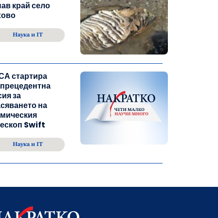
ав край село
хово
Наука и IT
СА стартира
зпрецедентна
ия за
сяването на
смическия
ескоп Swift
Наука и IT