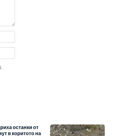
.
риха останки от
ут в коритото на