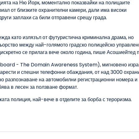
цията на Ню Йорк, моментално показвайки на полицаите
риал от близките охранителни камери, дали има високи
други заплахи са били отправени срещу града.
ежда като излязъл от футуристична криминална драма, но
ньорство между най-голямото градско полицейско управлен
искретно се прилага вече около година, пише Асошиейтед п
shboard - The Domain Awareness System), мигновено изр
 арести и спешни телефонни обаждания, от над 3000 охран
чно разпознаване на автомобилни регистрационни номера и
бява в лесен за ползване формат.
ата полиция, най-вече в отделите за борба с тероризма.