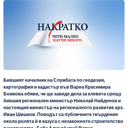
Бившият началник на Службата по геодезия,
картография и кадастър във Варна Красимира
Божкова обяви, че ще заведе дела за клевета срещу
бившия регионален министър Николай Найденов и
настоящия министър на регионалното развитие арх.
Иван Шишков. Поводът са публичните твърдения
около ролята ѝ в казуса с незаконното строителство