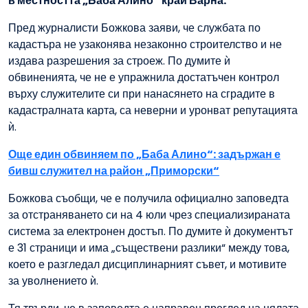
в местността „Баба Алино“ край Варна.
Пред журналисти Божкова заяви, че службата по
кадастъра не узаконява незаконно строителство и не
издава разрешения за строеж. По думите ѝ
обвиненията, че не е упражнила достатъчен контрол
върху служителите си при нанасянето на сградите в
кадастралната карта, са неверни и уронват репутацията
ѝ.
Още един обвиняем по „Баба Алино“: задържан е
бивш служител на район „Приморски“
Божкова съобщи, че е получила официално заповедта
за отстраняването си на 4 юли чрез специализираната
система за електронен достъп. По думите ѝ документът
е 31 страници и има „съществени разлики“ между това,
което е разгледал дисциплинарният съвет, и мотивите
за уволнението ѝ.