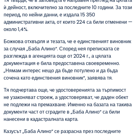
Тя твърди, че в заповедта е направен преглед на цялата
ѝ дейност, включително за последните 10 години. За този
период, по нейни данни, е издала 15 350
административни акта, от които 224 са били отменени —
около 1,4%.
Божкова отхвърля и тезата, че е единственият виновник
за случая „Баба Алино“. Според нея преписката се
разглежда в агенцията още от 2024 г., а цялата
документация е била предоставена своевременно.
„Нямам интерес нещо да бъде потулено и да бъда
сочена като единствения виновник“, заявява тя.
Тя подчертава още, че удостоверенията за търпимост
не узаконяват строеж, а удостоверяват, че даден обект
не подлежи на премахване. Именно на базата на такива
документи част от сградите в „Баба Алино“ са били
нанесени в кадастралната карта.
Казусът „Баба Алино“ се разрасна през последните