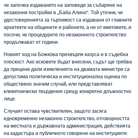
че започва издаването на заповеди за събаряне на
незаконни постройки в „Баба Алино“. Той уточни, че
удостоверенията за търпимост са издавани от главните
архитекти на общините и районите, а не от кметовете, и
посочи, че процедурите по незаконното строителство
продължават от години.
Новият ход на Божкова прехвърля казуса и в съдебна
плоскост. Ако исковете бъдат внесени, съдът ще трябва
да прецени дали изявленията на двамата министри са
допустима политическа и институционална оценка по
обществено значим случай, или представляват
клеветнически твърдения срещу конкретно длъжностно
лице.
Случаят остава чувствителен, защото засяга
едновременно незаконно строителство, отговорността
на местната и държавната администрация, действията
на кадастъра и публичното говорене на институциите.