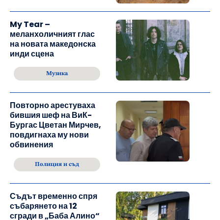
My Tear –
меланхоличният глас
на новата македонска
инди сцена
Музика
Повторно арестуваха
бившия шеф на ВиК-
Бургас Цветан Мирчев,
повдигнаха му нови
обвинения
Полиция и съд
Съдът временно спря
събарянето на 12
сгради в „Баба Алино“