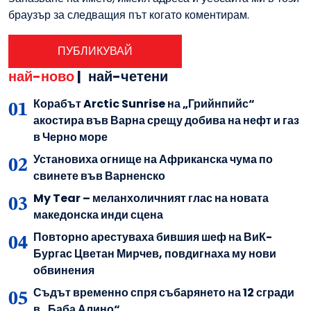
браузър за следващия път когато коментирам.
най-ново
|
най-четени
Корабът Arctic Sunrise на „Грийнпийс“
акостира във Варна срещу добива на нефт и газ
в Черно море
Установиха огнище на Африканска чума по
свинете във Варненско
My Tear – меланхоличният глас на новата
македонска инди сцена
Повторно арестуваха бившия шеф на ВиК-
Бургас Цветан Мирчев, повдигнаха му нови
обвинения
Съдът временно спря събарянето на 12 сгради
в „Баба Алино“