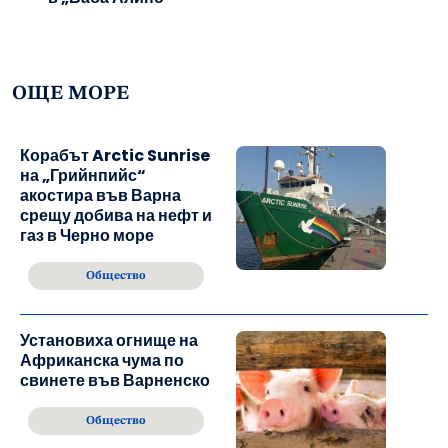
ОЩЕ МОРЕ
Корабът Arctic Sunrise
на „Грийнпийс“
акостира във Варна
срещу добива на нефт и
газ в Черно море
Общество
Установиха огнище на
Африканска чума по
свинете във Варненско
Общество