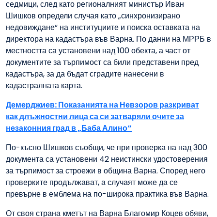
седмици, след като регионалният министър Иван
Шишков определи случая като „синхронизирано
недовиждане“ на институциите и поиска оставката на
директора на кадастъра във Варна. По данни на МРРБ в
местността са установени над 100 обекта, а част от
документите за търпимост са били представени пред
кадастъра, за да бъдат сградите нанесени в
кадастралната карта.
Демерджиев: Показанията на Невзоров разкриват
как длъжностни лица са си затваряли очите за
незаконния град в „Баба Алино“
По-късно Шишков съобщи, че при проверка на над 300
документа са установени 42 неистински удостоверения
за търпимост за строежи в община Варна. Според него
проверките продължават, а случаят може да се
превърне в емблема на по-широка практика във Варна.
От своя страна кметът на Варна Благомир Коцев обяви,