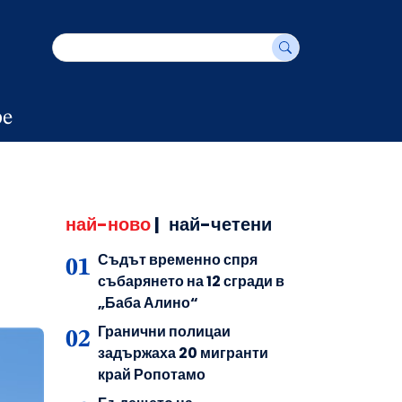
е
най-ново
|
най-четени
Съдът временно спря
събарянето на 12 сгради в
„Баба Алино“
Гранични полицаи
задържаха 20 мигранти
край Ропотамо