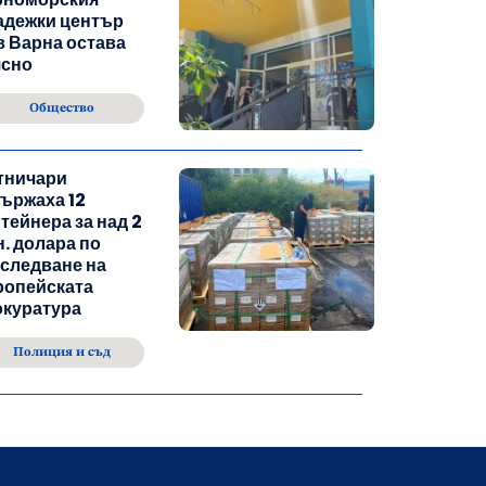
адежки център
 Варна остава
ясно
Общество
тничари
ържаха 12
тейнера за над 2
. долара по
следване на
ропейската
окуратура
Полиция и съд