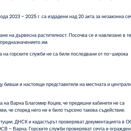
ода 2023 – 2025 г. са издадени над 20 акта за незаконна се
не на дървесна растителност. Посочва се и навлизане в т
 предназначението им.
 на горските служби не са били последвани от по-широка
ду бивши и настоящи представители на местната и централ
а на Варна Благомир Коцев, че предишни кабинети не са
и, че според него не е било търсено такова съдействие.
титуции. ДНСК и кадастърът проверяват документацията в 
В – Варна. Горските служби проверяват сечта и огражден