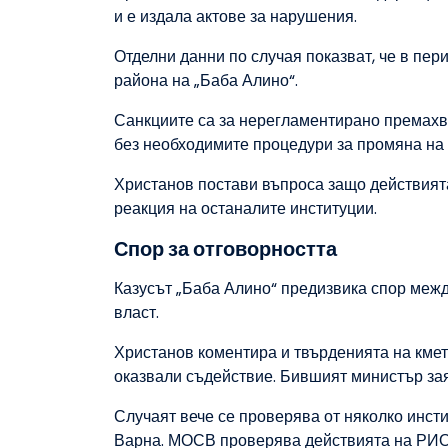
и е издала актове за нарушения.
Отделни данни по случая показват, че в пери
района на „Баба Алино“.
Санкциите са за нерегламентирано премахва
без необходимите процедури за промяна на
Христанов постави въпроса защо действията
реакция на останалите институции.
Спор за отговорността
Казусът „Баба Алино“ предизвика спор меж
власт.
Христанов коментира и твърденията на кмет
оказвали съдействие. Бившият министър заяв
Случаят вече се проверява от няколко инс
Варна. МОСВ проверява действията на РИОС