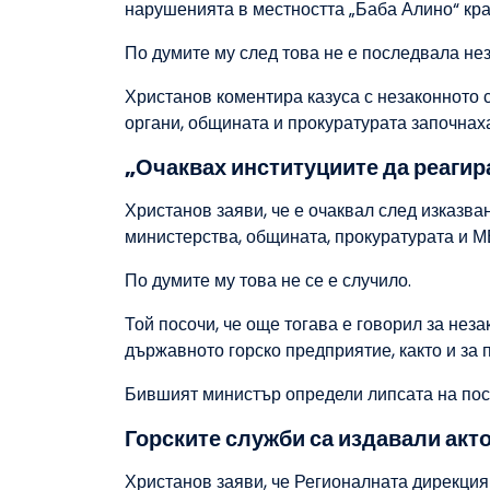
нарушенията в местността „Баба Алино“ кра
По думите му след това не е последвала не
Христанов коментира казуса с незаконното 
органи, общината и прокуратурата започнах
„Очаквах институциите да реагир
Христанов заяви, че е очаквал след изказв
министерства, общината, прокуратурата и М
По думите му това не се е случило.
Той посочи, че още тогава е говорил за нез
държавното горско предприятие, както и за 
Бившият министър определи липсата на пос
Горските служби са издавали акт
Христанов заяви, че Регионалната дирекция