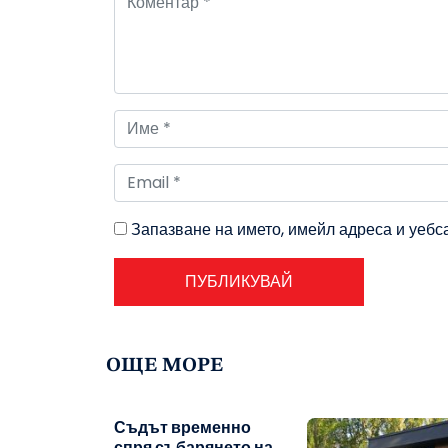
Запазване на името, имейл адреса и уебс
ОЩЕ МОРЕ
Съдът временно
спря събарянето на