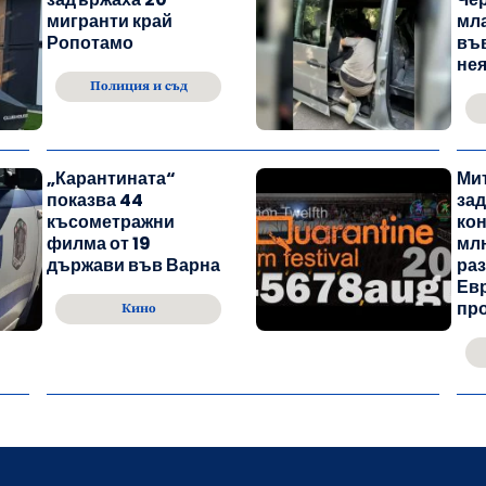
мигранти край
мл
Ропотамо
във
не
Полиция и съд
„Карантината“
Ми
показва 44
зад
късометражни
кон
филма от 19
млн
държави във Варна
раз
Ев
пр
Кино