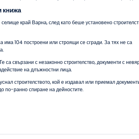
и книжа
о селище край Варна, след като беше установено строителс
а има 104 построени или строящи се сгради. За тях не са
а.
е са свързани с незаконно строителство, документи с невя
здействие на длъжностни лица.
уснал строителството, кой е издавал или приемал документ
до по-ранно спиране на дейностите.