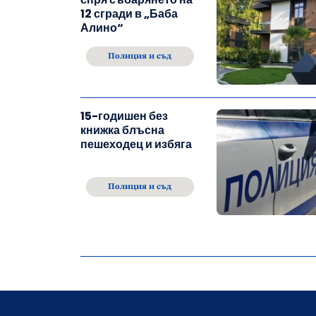
12 сгради в „Баба
Алино“
Полиция и съд
15-годишен без
книжка блъсна
пешеходец и избяга
Полиция и съд