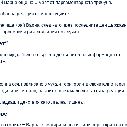
й Варна още на 6 март от парламентарната трибуна.
забавна реакция от институциите.
селище край Варна, след като през последните дни държавн
а проверки и разследвания по случая.
ат“
ането му да бъде потърсена допълнителна информация от
ВР.
аконна сеч, навлизане в чужди територии, включително терен
подавани сигнали, на които не е имало достатъчна реакция.
ледващи действия като „пълна тишина“.
ове
 по горите – Варна е реагирала по сигнали още в края на 