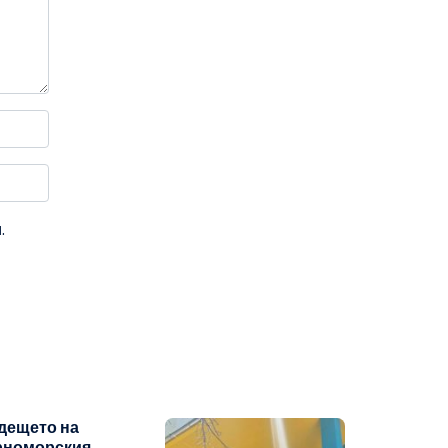
.
дещето на
рноморския