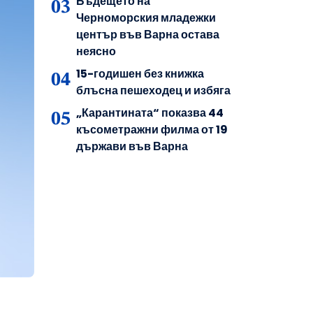
Бъдещето на
Черноморския младежки
център във Варна остава
неясно
15-годишен без книжка
блъсна пешеходец и избяга
„Карантината“ показва 44
късометражни филма от 19
държави във Варна