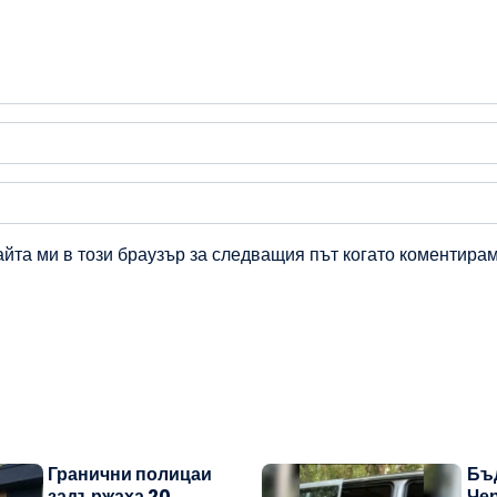
айта ми в този браузър за следващия път когато коментирам
Гранични полицаи
Бъ
задържаха 20
Че