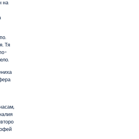
н на
а
по.
я. Тя
по-
ело.
ениха
ефера
насам,
иналия
 второ
рофей