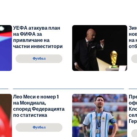
УЕФА атакува план
Зин
на ФИФА за
нов
привличане на
на
частни инвеститори
отб
Футбол
Лео Меси е номер 1
Пр
на Мондиала,
оф
според Федерацията
Кло
по статистика
сел
Гер
Футбол