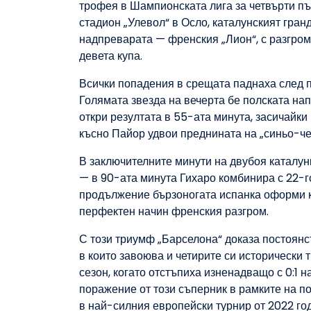
трофея в Шампионската лига за четвърти пъ
стадион „Улевол“ в Осло, каталунският гран
надпреварата — френския „Лион“, с разгром
девета купа.
Всички попадения в срещата паднаха след п
Голямата звезда на вечерта бе полската напа
откри резултата в 55-ата минута, засичайки
късно Пайор удвои преднината на „синьо-че
В заключителните минути на двубоя каталун
— в 90-ата минута Гихаро комбинира с 22-г
продължение бързоногата испанка оформи к
перфектен начин френския разгром.
С този триумф „Барселона“ доказа постоянс
в които завоюва и четирите си исторически 
сезон, когато отстъпиха изненадващо с 0:1 
поражение от този съперник в рамките на п
в най-силния европейски турнир от 2022 го