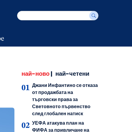
е
най-ново
|
най-четени
Джани Инфантино се отказа
от продажбата на
търговски права за
Световното първенство
след глобален натиск
УЕФА атакува план на
ФИФА за привличане на