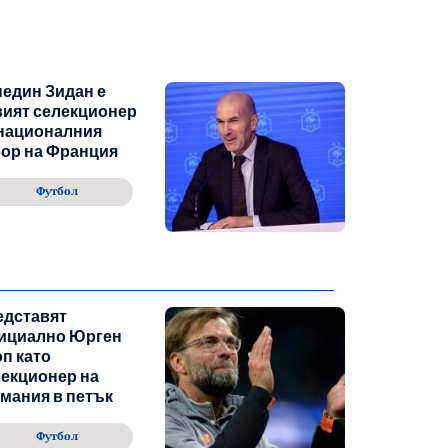
един Зидан е
ият селекционер
 националния
ор на Франция
Футбол
едставят
ициално Юрген
п като
екционер на
мания в петък
Футбол