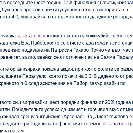
т в последните шест години. Във финалния сблъсък, изигра
д буквално прегази най-титулувания отбор в историята на
ното 4:0, лишавайки го от възможността да вдигне рекордн
очивката, когато испанският състав наложи убийствено тем
дателка Ева Пайор, която се отчете с два гола и асистенци
 прецизно подаване на Патрисия Гихаро. Точно четвърт час 
рвените“, възползвайки се от отличен пас на Салма Паралу
ките организираха показна акция, при която ролите се разм
одишната Паралуело, която покачи на 3:0. В даденото от р
райното 4:0 след асистенция на Пайор, завършвайки по
твото си, изигравайки шест поредни финала от 2021 година 
титли. Победителите успяха да измият и горчивия вкус от м
на финала срещу английския „Арсенал“. За „Лион“ пък това е
оследните три години, като френският хегемон остава без т
дина насам.