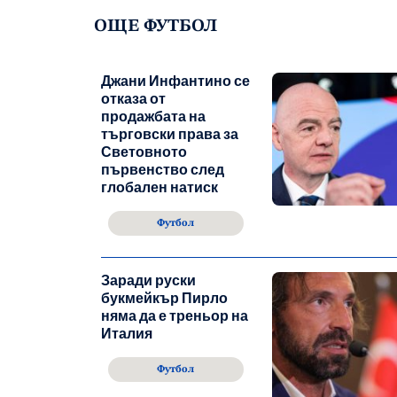
ОЩЕ ФУТБОЛ
Джани Инфантино се
отказа от
продажбата на
търговски права за
Световното
първенство след
глобален натиск
Футбол
Заради руски
букмейкър Пирло
няма да е треньор на
Италия
Футбол