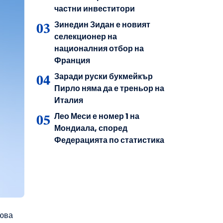
частни инвеститори
Зинедин Зидан е новият
селекционер на
националния отбор на
Франция
Заради руски букмейкър
Пирло няма да е треньор на
Италия
Лео Меси е номер 1 на
Мондиала, според
Федерацията по статистика
оюва