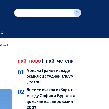
е
26 май
най-ново
|
най-четени
Ариана Гранде издаде
осмия си студиен албум
„Petal“
Днес се очаква изборът
между София и Бургас за
домакин на „Евровизия
2027“