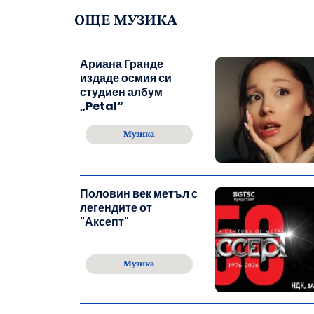
ОЩЕ МУЗИКА
Ариана Гранде
издаде осмия си
студиен албум
„Petal“
Музика
Половин век метъл с
легендите от
"Аксепт"
Музика