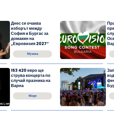
Днес се очаква
Пр
изборът между
пре
София и Бургас за
сл
домакин на
Ос
„Евровизия 2027“
Ва
Музика
153 420 евро ще
Зап
струва концерта по
изд
случай празника на
фес
Варна
Бур
Море