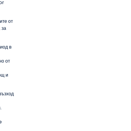
or
ите от
 за
иод в
но от
ощ и
възход
.
e