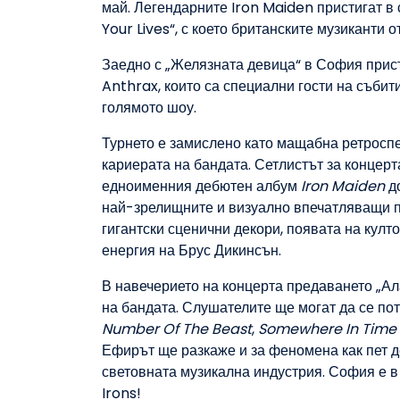
май. Легендарните Iron Maiden пристигат в 
Your Lives“, с което британските музиканти
Заедно с „Желязната девица“ в София прис
Anthrax, които са специални гости на събит
голямото шоу.
Турнето е замислено като мащабна ретроспе
кариерата на бандата. Сетлистът за концерт
едноименния дебютен албум
Iron Maiden
д
най-зрелищните и визуално впечатляващи пр
гигантски сценични декори, появата на кул
енергия на Брус Дикинсън.
В навечерието на концерта предаването „А
на бандата. Слушателите ще могат да се по
Number Of The Beast
,
Somewhere In Time
Ефирът ще разкаже и за феномена как пет д
световната музикална индустрия. София е в
Irons!