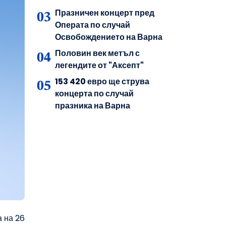
Празничен концерт пред
Операта по случай
Освобождението на Варна
Половин век метъл с
легендите от "Аксепт"
153 420 евро ще струва
концерта по случай
празника на Варна
а на 26