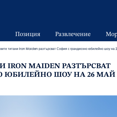
Позиция
Развлечение
Мор
ките титани Iron Maiden разтърсват София с грандиозно юбилейно шоу на 
 IRON MAIDEN РАЗТЪРСВАТ
О ЮБИЛЕЙНО ШОУ НА 26 МАЙ