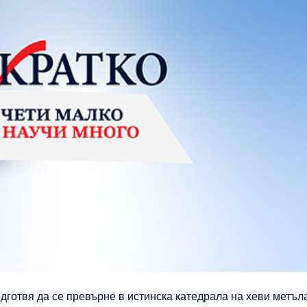
дготвя да се превърне в истинска катедрала на хеви метъл