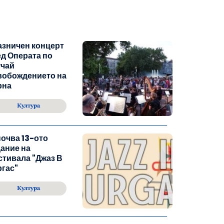
азничен концерт
д Операта по
учай
вобождението на
рна
Култура
очва 13-ото
ание на
тивала "Джаз В
гас"
Култура