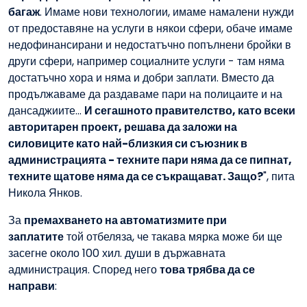
багаж
. Имаме нови технологии, имаме намалени нужди
от предоставяне на услуги в някои сфери, обаче имаме
недофинансирани и недостатъчно попълнени бройки в
други сфери, например социалните услуги - там няма
достатъчно хора и няма и добри заплати. Вместо да
продължаваме да раздаваме пари на полицаите и на
дансаджиите...
И сегашното правителство, като всеки
авторитарен проект, решава да заложи на
силовиците като най-близкия си съюзник в
администрацията - техните пари няма да се пипнат,
техните щатове няма да се съкращават. Защо?
", пита
Никола Янков.
За
премахването на автоматизмите при
заплатите
той отбеляза, че такава мярка може би ще
засегне около 100 хил. души в държавната
администрация. Според него
това трябва да се
направи
: