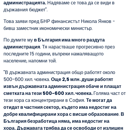
администрацията.
Надяваме се това да се види в
държавния бюджет".
Това заяви пред БНР финансистът Никола Янков -
бивш заместник икономически министър.
По думите му
в България има много раздута
администрация
. Тя нарастваше прогресивно през
последните 15 години, въпреки намаляващото
население, напомни той.
"В държавната администрация общо работят около
500-600 хил. човека.
Още 2,5 млн. души работят
извън държавната администрация обаче и плащат
сметката на тези 500-600 хил. човека.
Голяма част от
тези хора са концентрирани в София.
Те могат да
отидат в частния сектор, където има недостиг на
добре квалифицирани хора с висше образование
.
В
България безработица няма, има недостиг на
хора.
Държавата трябва да се освободи от излишен