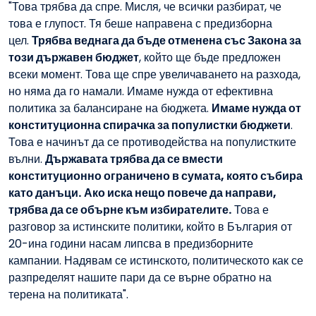
"Това трябва да спре. Мисля, че всички разбират, че
това е глупост. Тя беше направена с предизборна
цел.
Трябва веднага да бъде отменена със Закона за
този държавен бюджет
, който ще бъде предложен
всеки момент. Това ще спре увеличаването на разхода,
но няма да го намали. Имаме нужда от ефективна
политика за балансиране на бюджета.
Имаме нужда от
конституционна спирачка за популистки бюджети
.
Това е начинът да се противодейства на популистките
вълни.
Държавата трябва да се вмести
конституционно ограничено в сумата, която събира
като данъци.
Ако иска нещо повече да направи,
трябва да се обърне към избирателите.
Това е
разговор за истинските политики, който в България от
20-ина години насам липсва в предизборните
кампании. Надявам се истинското, политическото как се
разпределят нашите пари да се върне обратно на
терена на политиката".