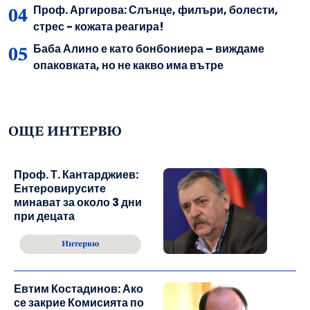
Проф. Аргирова: Слънце, филъри, болести,
стрес - кожата реагира!
Баба Алино е като бонбониера – виждаме
опаковката, но не какво има вътре
ОЩЕ ИНТЕРВЮ
Проф. Т. Кантарджиев:
Ентеровирусите
минават за около 3 дни
при децата
Интервю
Евтим Костадинов: Ако
се закрие Комисията по