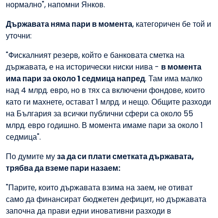
нормално", напомни Янков.
Държавата няма пари в момента
, категоричен бе той и
уточни:
"Фискалният резерв, който е банковата сметка на
държавата, е на исторически ниски нива -
в момента
има пари за около 1 седмица напред
. Там има малко
над 4 млрд. евро, но в тях са включени фондове, които
като ги махнете, остават 1 млрд. и нещо. Общите разходи
на България за всички публични сфери са около 55
млрд. евро годишно. В момента имаме пари за около 1
седмица".
По думите му
за да си плати сметката държавата,
трябва да вземе пари назаем:
"Парите, които държавата взима на заем, не отиват
само да финансират бюджетен дефицит, но държавата
започна да прави едни иновативни разходи в