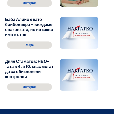
Интервю
Баба Алино е като
бонбониера – виждаме
опаковката, но не какво
има вътре
Море
Диян Стаматов: НВО-
тата в 4. и 10. клас могат
да са обикновени
контролни
Интервю