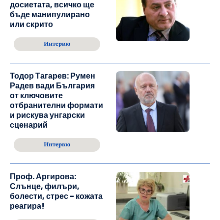
досиетата, всичко ще
бъде манипулирано
или скрито
Интервю
Тодор Тагарев: Румен
Радев вади България
от ключовите
отбранителни формати
и рискува унгарски
сценарий
Интервю
Проф. Аргирова:
Слънце, филъри,
болести, стрес - кожата
реагира!