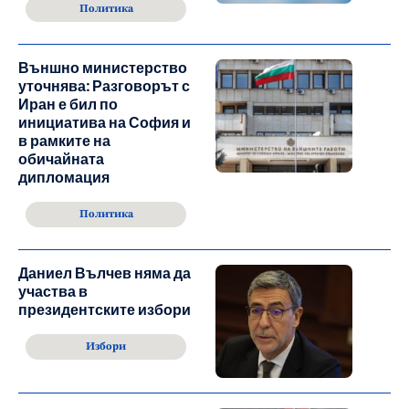
Политика
Външно министерство
уточнява: Разговорът с
Иран е бил по
инициатива на София и
в рамките на
обичайната
дипломация
Политика
Даниел Вълчев няма да
участва в
президентските избори
Избори