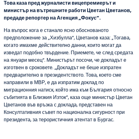
Това каза пред журналисти вицепремиерът и
министър на вътрешните работи Цветан Цветанов,
предаде репортер на Агенция „Фокус”.
На въпрос кога е станало ясно обоснованото
предположение за „Хизбулла”, Цветанов каза: „Тогава,
когато имахме действително данни, които могат да
изведат подобно твърдение. Приемете, че след средата
на януари месец”. Министърът посочи, че докладът е
изготвен в сроковете. „Докладът не беше изпратен
предварително в президентството. Това, което сме
направили в МВР, е да изпратим доклад по
миграционния натиск, който има към България относно
събитията в Близкия Изток”, каза още министър Цветан
Цветанов във връзка с доклада, представен на
Консултативния съвет по национална сигурност при
президента, за терористичния атентат в Бургас.