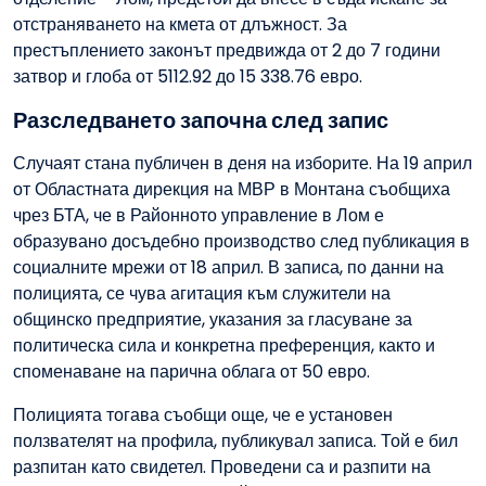
отстраняването на кмета от длъжност. За
престъплението законът предвижда от 2 до 7 години
затвор и глоба от 5112.92 до 15 338.76 евро.
Разследването започна след запис
Случаят стана публичен в деня на изборите. На 19 април
от Областната дирекция на МВР в Монтана съобщиха
чрез БТА, че в Районното управление в Лом е
образувано досъдебно производство след публикация в
социалните мрежи от 18 април. В записа, по данни на
полицията, се чува агитация към служители на
общинско предприятие, указания за гласуване за
политическа сила и конкретна преференция, както и
споменаване на парична облага от 50 евро.
Полицията тогава съобщи още, че е установен
ползвателят на профила, публикувал записа. Той е бил
разпитан като свидетел. Проведени са и разпити на