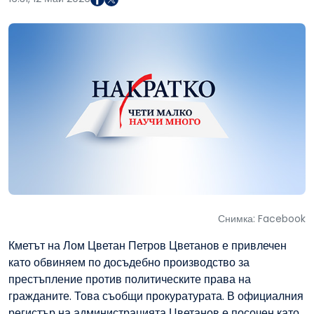
Снимка: Facebook
Кметът на Лом Цветан Петров Цветанов е привлечен
като обвиняем по досъдебно производство за
престъпление против политическите права на
гражданите. Това съобщи прокуратурата. В официалния
регистър на администрацията Цветанов е посочен като