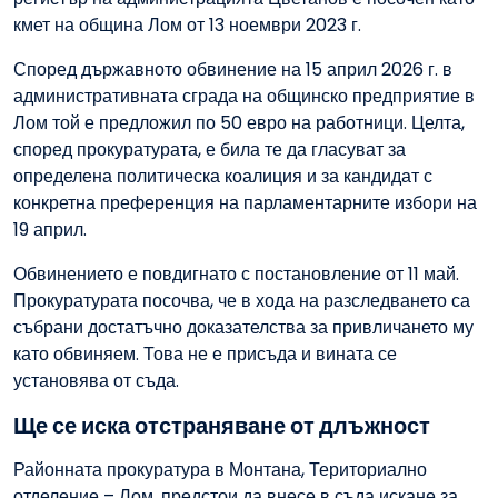
кмет на община Лом от 13 ноември 2023 г.
Според държавното обвинение на 15 април 2026 г. в
административната сграда на общинско предприятие в
Лом той е предложил по 50 евро на работници. Целта,
според прокуратурата, е била те да гласуват за
определена политическа коалиция и за кандидат с
конкретна преференция на парламентарните избори на
19 април.
Обвинението е повдигнато с постановление от 11 май.
Прокуратурата посочва, че в хода на разследването са
събрани достатъчно доказателства за привличането му
като обвиняем. Това не е присъда и вината се
установява от съда.
Ще се иска отстраняване от длъжност
Районната прокуратура в Монтана, Териториално
отделение – Лом, предстои да внесе в съда искане за