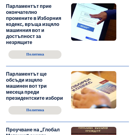
Парламентът прие
окончателно
промените в Изборния
кодекс, връща изцяло
машинния вот и
достъпност за
незрящите
Политика
Парламентът ще
обсъди изцяло
машинен вот три
месеца преди
президентските избори
Политика
Проучване на „Глобал