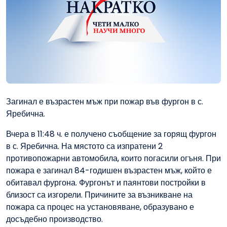
Загинал е възрастен мъж при пожар във фургон в с.
Яребична.
Вчера в 11:48 ч. е получено съобщение за горящ фургон
в с. Яребична. На мястото са изпратени 2
противопожарни автомобила, които погасили огъня. При
пожара е загинал 84-годишен възрастен мъж, който е
обитавал фургона. Фургонът и паянтови постройки в
близост са изгорели. Причините за възникване на
пожара са процес на установяване, образувано е
досъдебно производство.