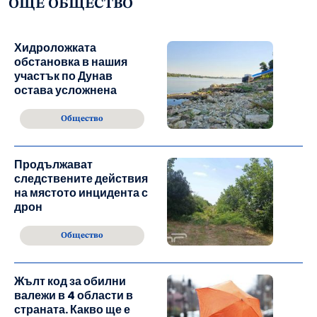
ОЩЕ ОБЩЕСТВО
Хидроложката
обстановка в нашия
участък по Дунав
остава усложнена
Общество
Продължават
следствените действия
на мястото инцидента с
дрон
Общество
Жълт код за обилни
валежи в 4 области в
страната. Какво ще е