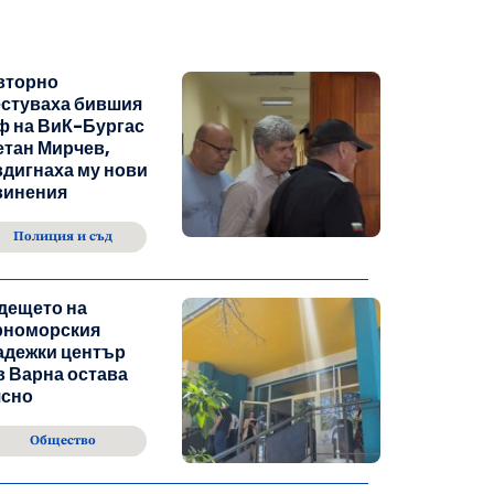
вторно
естуваха бившия
ф на ВиК-Бургас
тан Мирчев,
дигнаха му нови
винения
Полиция и съд
дещето на
рноморския
адежки център
 Варна остава
ясно
Общество