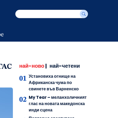
е
най-ново
|
най-четени
ГАС
Установиха огнище на
Африканска чума по
свинете във Варненско
My Tear – меланхоличният
глас на новата македонска
инди сцена