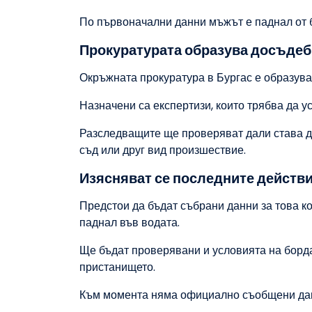
По първоначални данни мъжът е паднал от б
Прокуратурата образува досъдеб
Окръжната прокуратура в Бургас е образув
Назначени са експертизи, които трябва да у
Разследващите ще проверяват дали става ду
съд или друг вид произшествие.
Изясняват се последните действи
Предстои да бъдат събрани данни за това ко
паднал във водата.
Ще бъдат проверявани и условията на борда 
пристанището.
Към момента няма официално съобщени данн