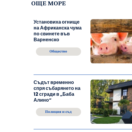
ОЩЕ МОРЕ
Установиха огнище
на Африканска чума
по свинете във
Варненско
Общество
Съдът временно
спря събарянето на
12 сгради в „Баба
Алино“
Полиция и съд