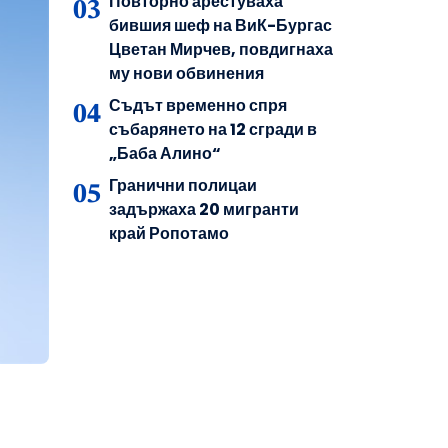
Повторно арестуваха
бившия шеф на ВиК-Бургас
Цветан Мирчев, повдигнаха
му нови обвинения
Съдът временно спря
събарянето на 12 сгради в
„Баба Алино“
Гранични полицаи
задържаха 20 мигранти
край Ропотамо