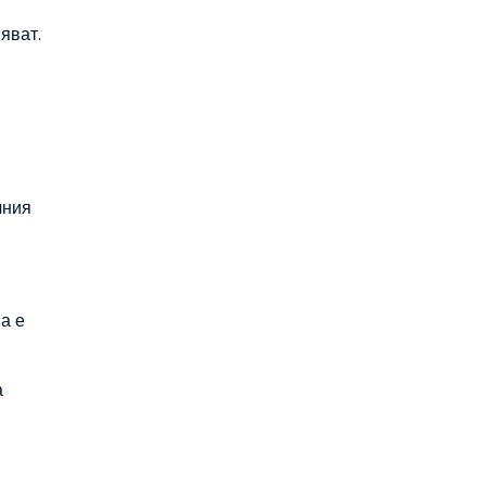
яват.
лния
а е
а