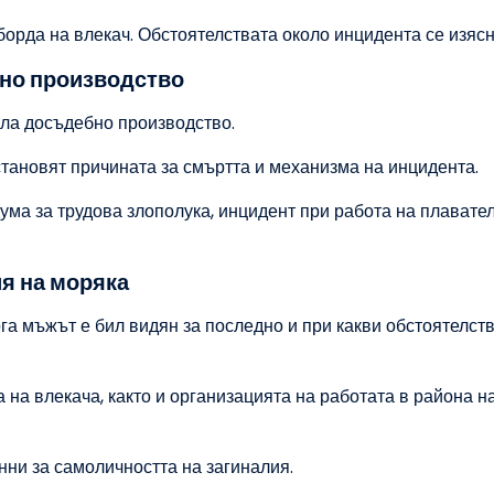
орда на влекач. Обстоятелствата около инцидента се изясн
но производство
ала досъдебно производство.
становят причината за смъртта и механизма на инцидента.
ма за трудова злополука, инцидент при работа на плавате
я на моряка
га мъжът е бил видян за последно и при какви обстоятелств
на влекача, както и организацията на работата в района н
и за самоличността на загиналия.