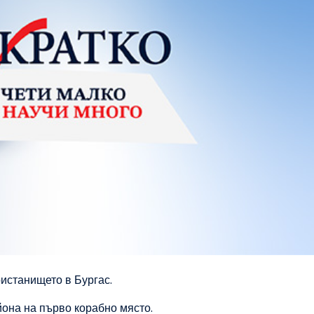
ристанището в Бургас.
йона на първо корабно място.