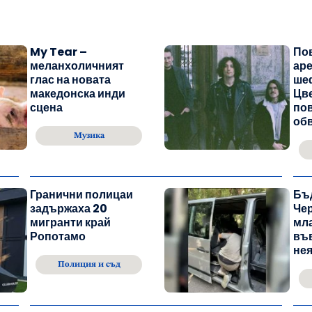
My Tear –
По
меланхоличният
ар
глас на новата
ше
македонска инди
Цве
сцена
пов
об
Музика
Гранични полицаи
Бъ
задържаха 20
Че
мигранти край
мл
Ропотамо
във
не
Полиция и съд